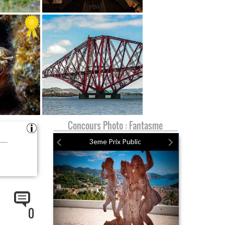
Concours Photo : Fantasme
3eme Prix Public
0