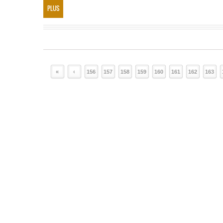
PLUS
«
‹
156
157
158
159
160
161
162
163