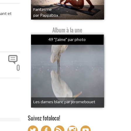
Fantasme
nant et
par Pappabox
Album à la une
49 "j'aime" par photo
0
Les dames blanc par jeromebouet
Suivez fotoloco!