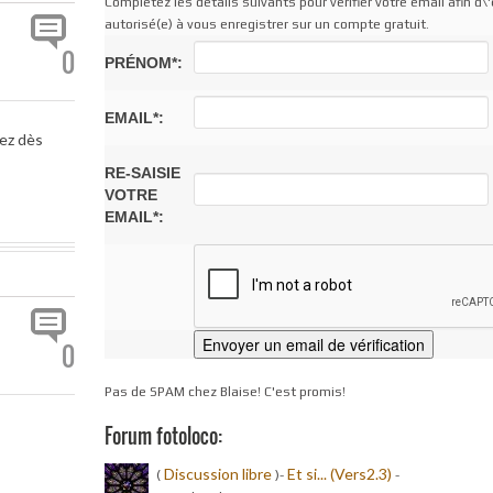
Complétez les détails suivants pour vérifier votre email afin d\'
autorisé(e) à vous enregistrer sur un compte gratuit.
0
PRÉNOM*:
EMAIL*:
pez dès
RE-SAISIE
VOTRE
EMAIL*:
0
Pas de SPAM chez Blaise! C'est promis!
Forum fotoloco:
Discussion libre
Et si... (Vers2.3)
(
)-
-