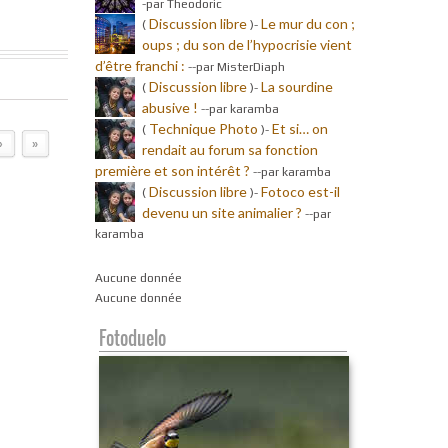
-par Theodoric
Discussion libre
Le mur du con ;
(
)-
oups ; du son de l’hypocrisie vient
d’être franchi :
-
-par MisterDiaph
Discussion libre
La sourdine
(
)-
abusive !
-
-par karamba
Technique Photo
Et si… on
(
)-
›
»
rendait au forum sa fonction
première et son intérêt ?
-
-par karamba
Discussion libre
Fotoco est-il
(
)-
devenu un site animalier ?
-
-par
karamba
Aucune donnée
Aucune donnée
Fotoduelo