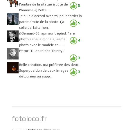
l'ombre de la statue à côté de
5
l'homme 2) l'effe...
Je suis d'accord avec toi pour garder la
partie droite de la photo. Ça
5
colle parfaitemen...
@Bernard-06: apn sur trépied, 1ere
photo sans le modèle, 2ème
4
photo avec le modèle cou...
Et toc! Tu as raison Thierry!
3
Belle création, ma préférée des deux.
Superposition de deux images
3
détourées ou supp...
fotoloco.fr