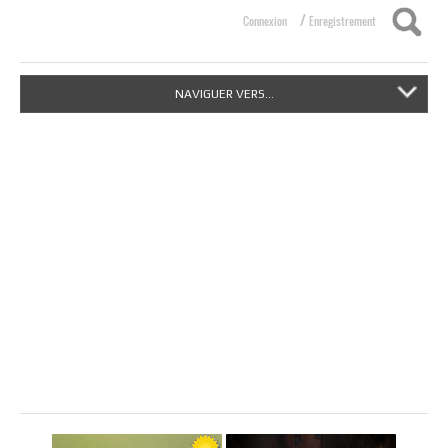
/
Connexion
Enregistrement
NAVIGUER VERS...