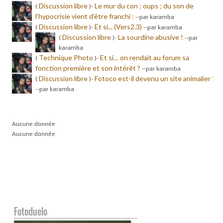
Discussion libre
Le mur du con ; oups ; du son de
(
)-
l’hypocrisie vient d’être franchi :
-
-par karamba
Discussion libre
Et si... (Vers2.3)
(
)-
-
-par karamba
Discussion libre
La sourdine abusive !
(
)-
-
-par
karamba
Technique Photo
Et si… on rendait au forum sa
(
)-
fonction première et son intérêt ?
-
-par karamba
Discussion libre
Fotoco est-il devenu un site animalier ?
(
)-
-
-par karamba
Aucune donnée
Aucune donnée
Fotoduelo