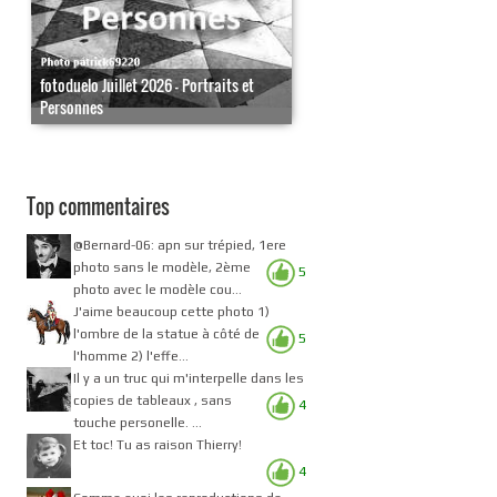
fotoduelo Juillet 2026 - Portraits et
Personnes
Top commentaires
@Bernard-06: apn sur trépied, 1ere
photo sans le modèle, 2ème
5
photo avec le modèle cou...
J'aime beaucoup cette photo 1)
l'ombre de la statue à côté de
5
l'homme 2) l'effe...
Il y a un truc qui m'interpelle dans les
copies de tableaux , sans
4
touche personelle. ...
Et toc! Tu as raison Thierry!
4