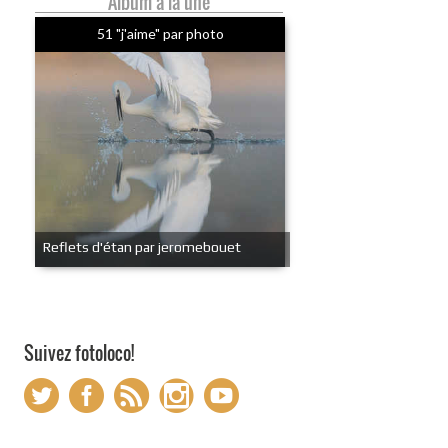
Album à la une
51 "j'aime" par photo
Reflets d'étan par jeromebouet
Suivez fotoloco!