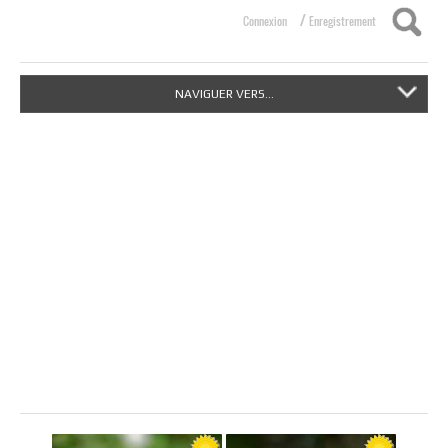
/
Connexion
Enregistrement
NAVIGUER VERS...