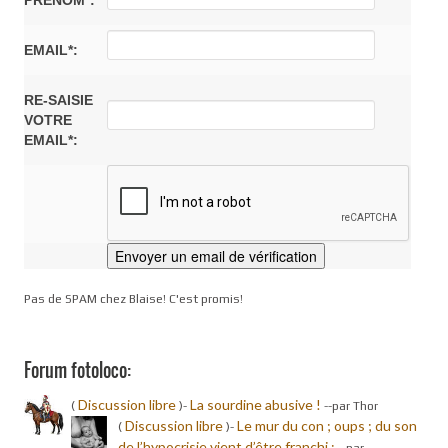
PRÉNOM*:
EMAIL*:
RE-SAISIE
VOTRE
EMAIL*:
Pas de SPAM chez Blaise! C'est promis!
Forum fotoloco:
Discussion libre
La sourdine abusive !
(
)-
-
-par Thor
Discussion libre
Le mur du con ; oups ; du son
(
)-
de l’hypocrisie vient d’être franchi :
-
-par