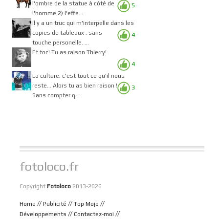
l'ombre de la statue à côté de
5
l'homme 2) l'effe...
Il y a un truc qui m'interpelle dans les
copies de tableaux , sans
4
touche personelle. ...
Et toc! Tu as raison Thierry!
4
La culture, c'est tout ce qu'il nous
reste... Alors tu as bien raison !
3
Sans compter q...
fotoloco.fr
Copyright
Fotoloco
2013-2026
//
//
//
Home
Publicité
Top Mojo
//
//
Développements
Contactez-moi