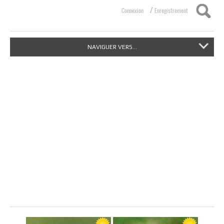
/
Connexion
Enregistrement
NAVIGUER VERS...