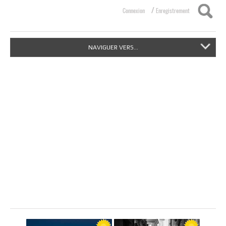
/
Connexion
Enregistrement
NAVIGUER VERS...