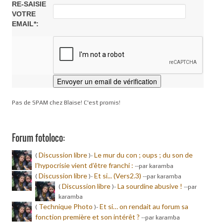
RE-SAISIE
VOTRE
EMAIL*:
Pas de SPAM chez Blaise! C'est promis!
Forum fotoloco:
Discussion libre
Le mur du con ; oups ; du son de
(
)-
l’hypocrisie vient d’être franchi :
-
-par karamba
Discussion libre
Et si... (Vers2.3)
(
)-
-
-par karamba
Discussion libre
La sourdine abusive !
(
)-
-
-par
karamba
Technique Photo
Et si… on rendait au forum sa
(
)-
fonction première et son intérêt ?
-
-par karamba