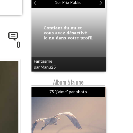
1er Prix Public
0
Fantasme
par Manu25
Album à la une
75 "j'aime" par photo