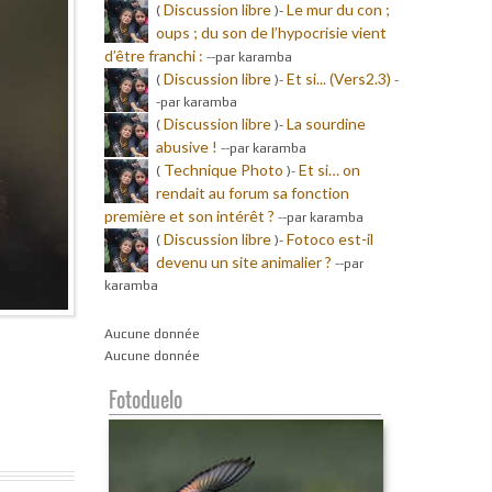
Discussion libre
Le mur du con ;
(
)-
oups ; du son de l’hypocrisie vient
d’être franchi :
-
-par karamba
Discussion libre
Et si... (Vers2.3)
(
)-
-
-par karamba
Discussion libre
La sourdine
(
)-
abusive !
-
-par karamba
Technique Photo
Et si… on
(
)-
rendait au forum sa fonction
première et son intérêt ?
-
-par karamba
Discussion libre
Fotoco est-il
(
)-
devenu un site animalier ?
-
-par
karamba
Aucune donnée
Aucune donnée
Fotoduelo