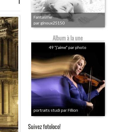
1
Fantasme
par ginoux25150
Album à la une
49 "j'aime" par photo
portraits studi par Fillion
Suivez fotoloco!