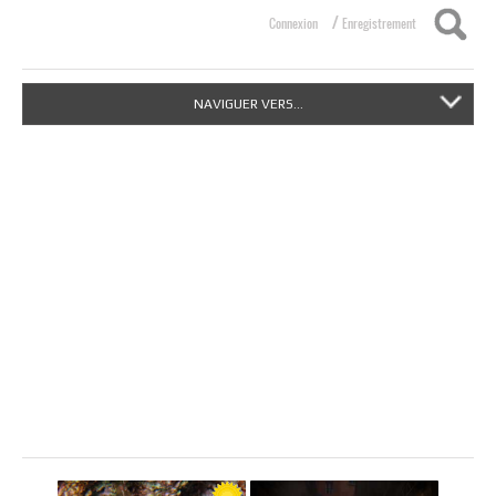
/
Connexion
Enregistrement
NAVIGUER VERS...