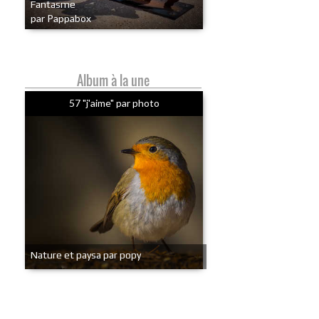
Fantasme
par Pappabox
Album à la une
57 "j'aime" par photo
Nature et paysa par popy