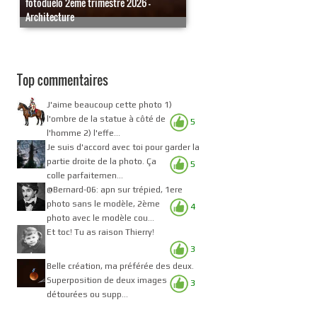
fotoduelo 2eme trimestre 2026 -
Architecture
Top commentaires
J'aime beaucoup cette photo 1)
l'ombre de la statue à côté de
5
l'homme 2) l'effe...
Je suis d'accord avec toi pour garder la
partie droite de la photo. Ça
5
colle parfaitemen...
@Bernard-06: apn sur trépied, 1ere
photo sans le modèle, 2ème
4
photo avec le modèle cou...
Et toc! Tu as raison Thierry!
3
Belle création, ma préférée des deux.
Superposition de deux images
3
détourées ou supp...