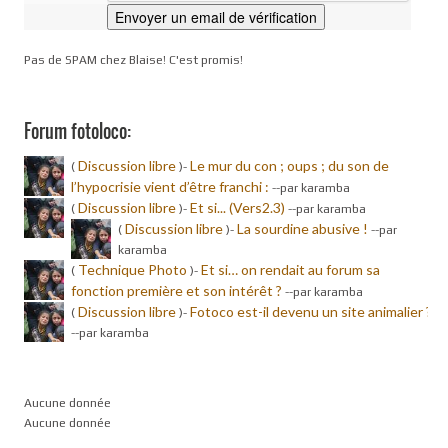
Pas de SPAM chez Blaise! C'est promis!
Forum fotoloco:
Discussion libre
Le mur du con ; oups ; du son de
(
)-
l’hypocrisie vient d’être franchi :
-
-par karamba
Discussion libre
Et si... (Vers2.3)
(
)-
-
-par karamba
Discussion libre
La sourdine abusive !
(
)-
-
-par
karamba
Technique Photo
Et si… on rendait au forum sa
(
)-
fonction première et son intérêt ?
-
-par karamba
Discussion libre
Fotoco est-il devenu un site animalier ?
(
)-
-
-par karamba
Aucune donnée
Aucune donnée