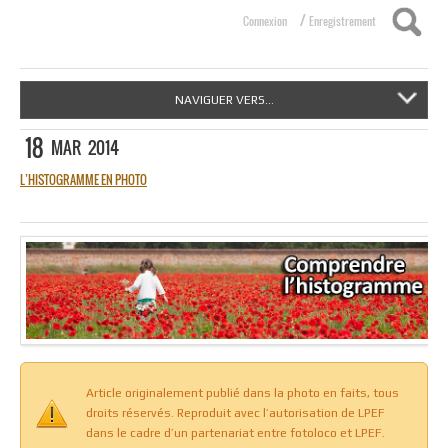
/
Connexion
Enregistrement
NAVIGUER VERS...
18
MAR
2014
L’HISTOGRAMME EN PHOTO
Article originalement publié dans la photo en faits, tous
droits réservés. Reproduit avec l’autorisation de LPEF
dans le cadre d’un partenariat entre fotoloco et LPEF.