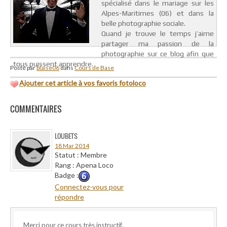
spécialisé dans le mariage sur les
Alpes-Maritimes (06) et dans la
belle photographie sociale.
Quand je trouve le temps j’aime
partager ma passion de la
photographie sur ce blog afin que
tous puissent apprendre.
Posté par
blaise06
dans
Cours de Base
Ajouter cet article à vos favoris fotoloco
COMMENTAIRES
LOUBETS
18 Mar 2014
Statut : Membre
Rang : Apena Loco
Badge :
Connectez-vous pour
répondre
Merci pour ce cours très instructif.