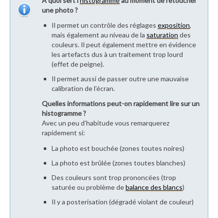
A quoi sert l’
histogramme
au moment de retoucher
une photo ?
Il permet un contrôle des réglages
exposition
,
mais également au niveau de la
saturation
des
couleurs. Il peut également mettre en évidence
les artefacts dus à un traitement trop lourd
(effet de peigne).
Il permet aussi de passer outre une mauvaise
calibration de l’écran.
Quelles informations peut-on rapidement lire sur un
histogramme ?
Avec un peu d’habitude vous remarquerez
rapidement si:
La photo est bouchée (zones toutes noires)
La photo est brûlée (zones toutes blanches)
Des couleurs sont trop prononcées (trop
saturée ou problème de
balance des blancs
)
Il y a posterisation (dégradé violant de couleur)