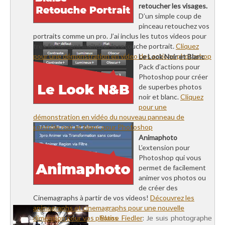
retoucher les visages.
D’un simple coup de
pinceau retouchez vos
portraits comme un pro. J’ai inclus les tutos videos pour
très facilement maîtriser la retouche portrait.
Cliquez
pour une démonstration en video des actions photoshop
Le Look Noir et Blanc
Pack d’actions pour
Photoshop pour créer
de superbes photos
noir et blanc.
Cliquez
pour une
démonstration en vidéo du nouveau panneau de
contrôle noir et blanc pour Photoshop
Animaphoto
L’extension pour
Photoshop qui vous
permet de facilement
animer vos photos ou
de créer des
Cinemagraphs à partir de vos videos!
Découvrez les
animagraphs et cinemagraphs pour une nouvelle
dimension pour vos photos
Blaise Fiedler
: Je suis photographe