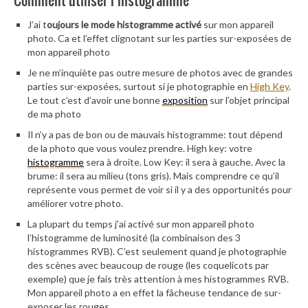
J’ai t
oujours le mode histogramme activé
sur mon appareil
photo. Ca et l’effet clignotant sur les parties sur-exposées de
mon appareil photo
Je ne m’inquiète pas outre mesure de photos avec de grandes
parties sur-exposées, surtout si je photographie en
High Key
.
Le tout c’est d’avoir une bonne
exposition
sur l’objet principal
de ma photo
Il n’y a pas de bon ou de mauvais histogramme: tout dépend
de la photo que vous voulez prendre. High key: votre
histogramme
sera à droite. Low Key: il sera à gauche. Avec la
brume: il sera au milieu (tons gris). Mais comprendre ce qu’il
représente vous permet de voir si il y a des opportunités pour
améliorer votre photo.
La plupart du temps j’ai activé sur mon appareil photo
l’histogramme de luminosité (la combinaison des 3
histogrammes RVB). C’est seulement quand je photographie
des scènes avec beaucoup de rouge (les coquelicots par
exemple) que je fais très attention à mes histogrammes RVB.
Mon appareil photo a en effet la fâcheuse tendance de sur-
exposer les rouges