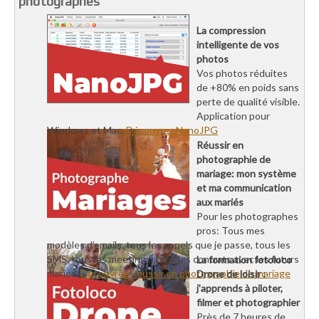
photographes
La compression
intelligente de vos
photos
Vos photos réduites
de +80% en poids sans
perte de qualité visible.
Application pour
Windows et Mac.
Découvrez NanoJPG
Réussir en
photographie de
mariage: mon système
et ma communication
aux mariés
Pour les photographes
pros: Tous mes
modèles d’emails, tous les appels que je passe, tous les
SMS, tous les meetings, tous les contrats avec les futurs
La formation fotoloco
mariés.
Découvrez Réussir en photographie de mariage
Drone de loisir :
j’apprends à piloter,
filmer et photographier
Près de 7 heures de