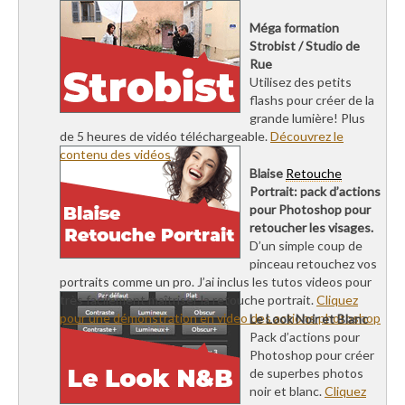
Méga formation
Strobist / Studio de
Rue
Utilisez des petits
flashs pour créer de la
grande lumière! Plus
de 5 heures de vidéo téléchargeable.
Découvrez le
contenu des vidéos
Blaise
Retouche
Portrait: pack d’actions
pour Photoshop pour
retoucher les visages.
D’un simple coup de
pinceau retouchez vos
portraits comme un pro. J’ai inclus les tutos videos pour
très facilement maîtriser la retouche portrait.
Cliquez
pour une démonstration en video des actions photoshop
Le Look Noir et Blanc
Pack d’actions pour
Photoshop pour créer
de superbes photos
noir et blanc.
Cliquez