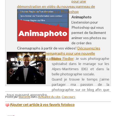
pour une
démonstration en vidéo du nouveau panneau de
contrôle noir et blanc pour Photoshop
Animaphoto
L’extension pour
Photoshop qui vous
permet de facilement
animer vos photos ou
de créer des
Cinemagraphs à partir de vos videos!
Découvrez les
animagraphs et cinemagraphs pour une nouvelle
dimension pour vos photos
Blaise Fiedler
: Je suis photographe
spécialisé dans le mariage sur les
Alpes-Maritimes (06) et dans la
belle photographie sociale.
Quand je trouve le temps j’aime
partager ma passion de la
photographie sur ce blog afin que
tous puissent apprendre.
Posté par
blaise06
dans
Actualité du site
,
Concours
Ajouter cet article à vos favoris fotoloco