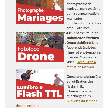
photographie de
mariage: mon système
et ma communication
aux mariés
Pour les photographes
pros: Tous mes
modèles d’emails, tous les appels que je passe, tous les
SMS, tous les meetings, tous les contrats avec les futurs
La formation fotoloco
mariés.
Découvrez Réussir en photographie de mariage
Drone de loisir :
j’apprends à piloter,
filmer et photographier
Près de 7 heures de
vidéo!
Découvrez la
formation fotoloco
Drone de Loisir
Comprendre la lumière
et l’utilisation des
flashs TTL:
3 heures de vidéos
téléchargeables.
Cliquez pour la vidéo
de présentation