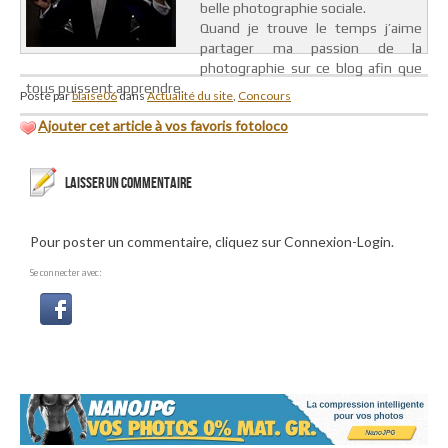
belle photographie sociale.
Quand je trouve le temps j’aime
partager ma passion de la
photographie sur ce blog afin que
tous puissent apprendre.
Posté par
blaise06
dans
Actualité du site
,
Concours
Ajouter cet article à vos favoris fotoloco
LAISSER UN COMMENTAIRE
Pour poster un commentaire, cliquez sur Connexion-Login.
Se connecter avec: