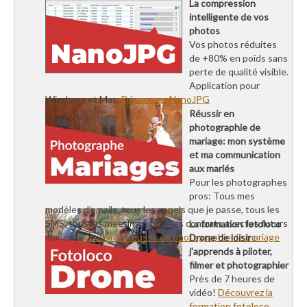
La compression
intelligente de vos
photos
Vos photos réduites
de +80% en poids sans
perte de qualité visible.
Application pour
Windows et Mac.
Découvrez NanoJPG
Réussir en
photographie de
mariage: mon système
et ma communication
aux mariés
Pour les photographes
pros: Tous mes
modèles d’emails, tous les appels que je passe, tous les
SMS, tous les meetings, tous les contrats avec les futurs
La formation fotoloco
mariés.
Découvrez Réussir en photographie de mariage
Drone de loisir :
j’apprends à piloter,
filmer et photographier
Près de 7 heures de
vidéo!
Découvrez la
formation fotoloco