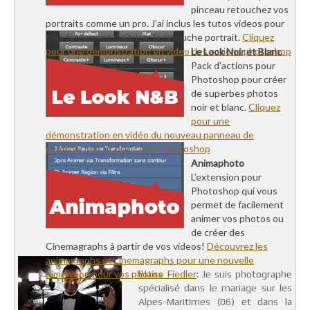
pinceau retouchez vos
portraits comme un pro. J’ai inclus les tutos videos pour
très facilement maîtriser la retouche portrait.
Cliquez
pour une démonstration en video des actions photoshop
Le Look Noir et Blanc
Pack d’actions pour
Photoshop pour créer
de superbes photos
noir et blanc.
Cliquez
pour une
démonstration en vidéo du nouveau panneau de
contrôle noir et blanc pour Photoshop
Animaphoto
L’extension pour
Photoshop qui vous
permet de facilement
animer vos photos ou
de créer des
Cinemagraphs à partir de vos videos!
Découvrez les
animagraphs et cinemagraphs pour une nouvelle
dimension pour vos photos
Blaise Fiedler
: Je suis photographe
spécialisé dans le mariage sur les
Alpes-Maritimes (06) et dans la