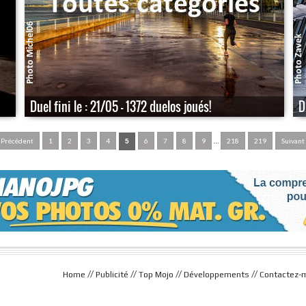
Duel fini le : 21/05 - 1372 duelos joués!
D
...
Précédent
1
2
3
4
6
7
8
9
218
219
Suivant
5
//
//
//
//
Home
Publicité
Top Mojo
Développements
Contactez-