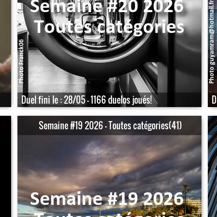
Duel fini le : 28/05 - 1166 duelos joués!
D
Semaine #19 2026 - Toutes catégories(41)