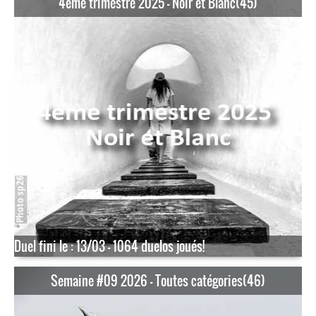
4eme trimestre 2025 - Noir et Blanc(45)
Duel fini le : 13/03 - 1064 duelos joués!
Semaine #09 2026 - Toutes catégories(46)