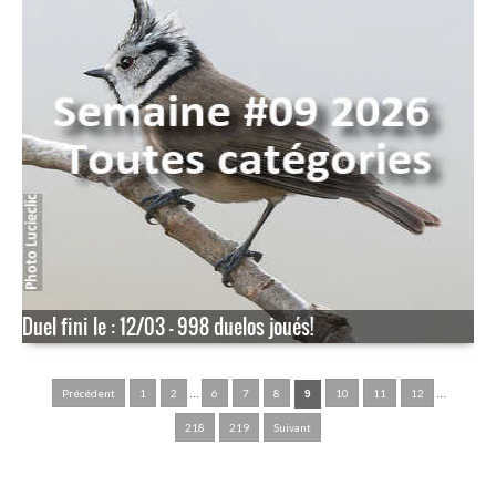
Duel fini le : 12/03 - 998 duelos joués!
...
...
Précédent
1
2
6
7
8
10
11
12
9
218
219
Suivant