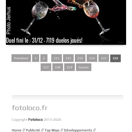
Duel fini le : 31/12 - 7119 duelos joués!
...
Précédent
1
2
211
212
213
214
215
216
217
218
219
Suivant
fotoloco.fr
Copyright
Fotoloco
2013-2026
//
//
//
//
Home
Publicité
Top Mojo
Développements