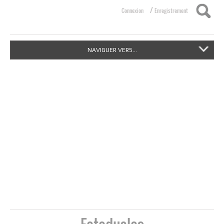
/
Connexion
Enregistrement
NAVIGUER VERS...