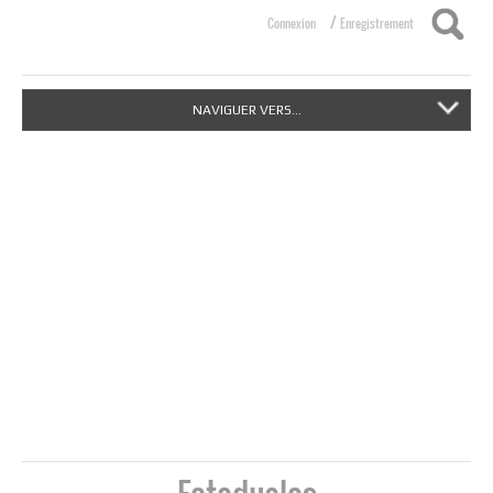
/
Connexion
Enregistrement
NAVIGUER VERS...