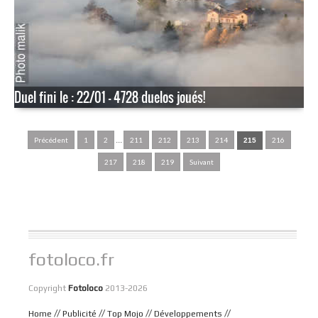
Duel fini le : 22/01 - 4728 duelos joués!
...
Précédent
1
2
211
212
213
214
216
215
217
218
219
Suivant
fotoloco.fr
Copyright
Fotoloco
2013-2026
//
//
//
//
Home
Publicité
Top Mojo
Développements