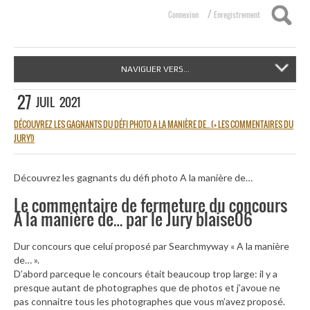
/
Connexion
Enregistrement
NAVIGUER VERS...
27
JUIL
2021
DÉCOUVREZ LES GAGNANTS DU DÉFI PHOTO A LA MANIÈRE DE…(+ LES COMMENTAIRES DU
JURY!)
Découvrez les gagnants du défi photo A la manière de…
Le commentaire de fermeture du concours
A la manière de… par le Jury blaise06
Dur concours que celui proposé par Searchmyway « A la manière
de… ».
D’abord parceque le concours était beaucoup trop large: il y a
presque autant de photographes que de photos et j’avoue ne
pas connaitre tous les photographes que vous m’avez proposé.