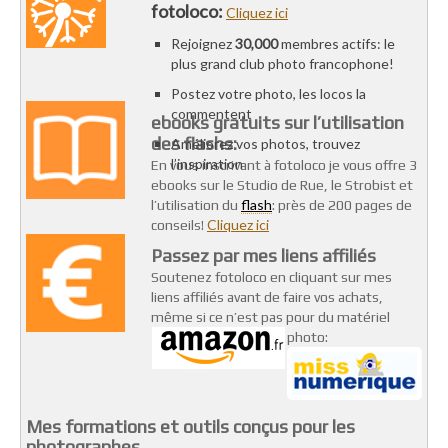
fotoloco:
Cliquez ici
Rejoignez
30,000
membres actifs: le
plus grand club photo francophone!
Postez votre photo, les locos la
commentent
ebooks gratuits sur l’utilisation
des flashs:
Améliorez vos photos, trouvez
l’inspiration
En vous inscrivant à fotoloco je vous offre 3
ebooks sur le Studio de Rue, le Strobist et
flash
l’utilisation du
: près de 200 pages de
Cliquez ici
conseils!
Passez par mes liens affiliés
Soutenez fotoloco en cliquant sur mes
liens affiliés avant de faire vos achats,
même si ce n’est pas pour du matériel
photo:
Mes formations et outils conçus pour les
photographes