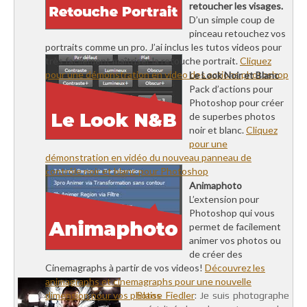
retoucher les visages.
D’un simple coup de
pinceau retouchez vos
portraits comme un pro. J’ai inclus les tutos videos pour
très facilement maîtriser la retouche portrait.
Cliquez
pour une démonstration en video des actions photoshop
Le Look Noir et Blanc
Pack d’actions pour
Photoshop pour créer
de superbes photos
noir et blanc.
Cliquez
pour une
démonstration en vidéo du nouveau panneau de
contrôle noir et blanc pour Photoshop
Animaphoto
L’extension pour
Photoshop qui vous
permet de facilement
animer vos photos ou
de créer des
Cinemagraphs à partir de vos videos!
Découvrez les
animagraphs et cinemagraphs pour une nouvelle
dimension pour vos photos
Blaise Fiedler
: Je suis photographe