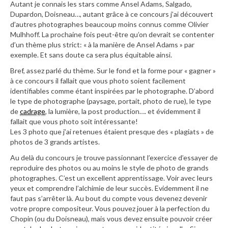
Autant je connais les stars comme Ansel Adams, Salgado,
Dupardon, Doisneau…, autant grâce à ce concours j’ai découvert
d’autres photographes beaucoup moins connus comme Olivier
Mulhhoff. La prochaine fois peut-être qu’on devrait se contenter
d’un thème plus strict: « à la manière de Ansel Adams » par
exemple. Et sans doute ca sera plus équitable ainsi.
Bref, assez parlé du thème. Sur le fond et la forme pour « gagner »
à ce concours il fallait que vous photo soient facilement
identifiables comme étant inspirées par le photographe. D’abord
le type de photographe (paysage, portait, photo de rue), le type
de
cadrage
, la lumière, la post production…. et évidemment il
fallait que vous photo soit intéressante!
Les 3 photo que j’ai retenues étaient presque des « plagiats » de
photos de 3 grands artistes.
Au delà du concours je trouve passionnant l’exercice d’essayer de
reproduire des photos ou au moins le style de photo de grands
photographes. C’est un excellent apprentissage. Voir avec leurs
yeux et comprendre l’alchimie de leur succès. Evidemment il ne
faut pas s’arrêter là. Au bout du compte vous devenez devenir
votre propre compositeur. Vous pouvez jouer à la perfection du
Chopin (ou du Doisneau), mais vous devez ensuite pouvoir créer