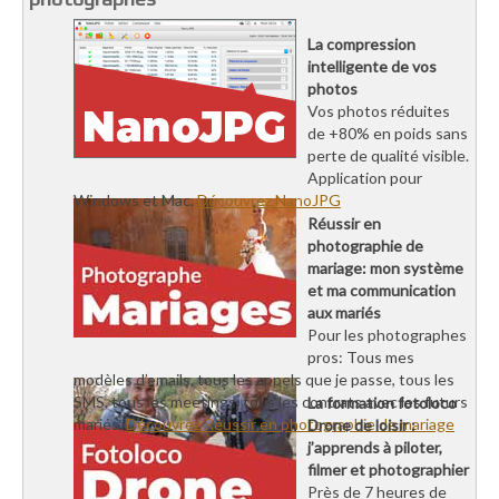
La compression
intelligente de vos
photos
Vos photos réduites
de +80% en poids sans
perte de qualité visible.
Application pour
Windows et Mac.
Découvrez NanoJPG
Réussir en
photographie de
mariage: mon système
et ma communication
aux mariés
Pour les photographes
pros: Tous mes
modèles d’emails, tous les appels que je passe, tous les
SMS, tous les meetings, tous les contrats avec les futurs
La formation fotoloco
mariés.
Découvrez Réussir en photographie de mariage
Drone de loisir :
j’apprends à piloter,
filmer et photographier
Près de 7 heures de