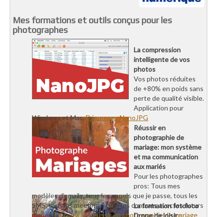
Mes formations et outils conçus pour les
photographes
La compression
intelligente de vos
photos
Vos photos réduites
de +80% en poids sans
perte de qualité visible.
Application pour
Windows et Mac.
Découvrez NanoJPG
Réussir en
photographie de
mariage: mon système
et ma communication
aux mariés
Pour les photographes
pros: Tous mes
modèles d’emails, tous les appels que je passe, tous les
SMS, tous les meetings, tous les contrats avec les futurs
La formation fotoloco
mariés.
Découvrez Réussir en photographie de mariage
Drone de loisir :