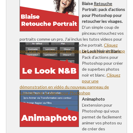
Blaise
Retouche
Portrait: pack d’actions
pour Photoshop pour
retoucher les visages.
D’un simple coup de
pinceau retouchez vos
portraits comme un pro. J’ai inclus les tutos videos pour
très facilement maîtriser la retouche portrait.
Cliquez
pour une démonstration en video des actions photoshop
Le Look Noir et Blanc
Pack d’actions pour
Photoshop pour créer
de superbes photos
noir et blanc.
Cliquez
pour une
démonstration en vidéo du nouveau panneau de
contrôle noir et blanc pour Photoshop
Animaphoto
L’extension pour
Photoshop qui vous
permet de facilement
animer vos photos ou
de créer des