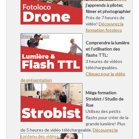
j’apprends à piloter,
filmer et photographier
Près de 7 heures de
vidéo!
Découvrez la
formation fotoloco
Drone de Loisir
Comprendre la lumière
et l’utilisation des
flashs TTL:
3 heures de vidéos
téléchargeables.
Cliquez pour la vidéo
de présentation
Méga formation
Strobist / Studio de
Rue
Utilisez des petits
flashs pour créer de la
grande lumière! Plus
de 5 heures de vidéo téléchargeable.
Découvrez le
contenu des vidéos