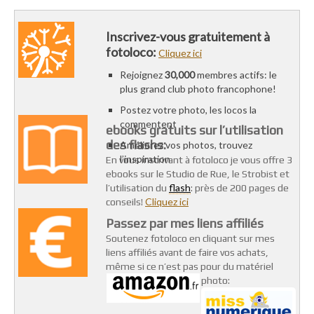
Inscrivez-vous gratuitement à
fotoloco:
Cliquez ici
Rejoignez
30,000
membres actifs: le
plus grand club photo francophone!
Postez votre photo, les locos la
commentent
ebooks gratuits sur l’utilisation
des flashs:
Améliorez vos photos, trouvez
l’inspiration
En vous inscrivant à fotoloco je vous offre 3
ebooks sur le Studio de Rue, le Strobist et
flash
l’utilisation du
: près de 200 pages de
Cliquez ici
conseils!
Passez par mes liens affiliés
Soutenez fotoloco en cliquant sur mes
liens affiliés avant de faire vos achats,
même si ce n’est pas pour du matériel
photo: