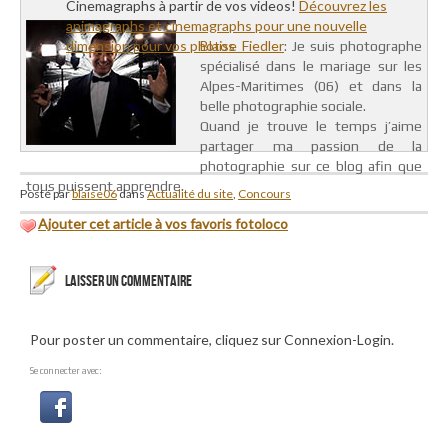
Cinemagraphs à partir de vos videos!
Découvrez les
animagraphs et cinemagraphs pour une nouvelle
dimension pour vos photos
Blaise Fiedler
: Je suis photographe
spécialisé dans le mariage sur les
Alpes-Maritimes (06) et dans la
belle photographie sociale.
Quand je trouve le temps j’aime
partager ma passion de la
photographie sur ce blog afin que
tous puissent apprendre.
Posté par
blaise06
dans
Actualité du site
,
Concours
Ajouter cet article à vos favoris fotoloco
LAISSER UN COMMENTAIRE
Pour poster un commentaire, cliquez sur Connexion-Login.
Se connecter avec: