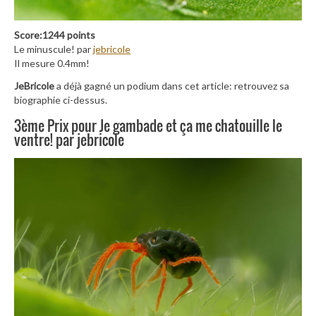
Score:1244 points
Le minuscule! par
jebricole
Il mesure 0.4mm!
JeBricole
a déjà gagné un podium dans cet article: retrouvez sa
biographie ci-dessus.
3ème Prix pour Je gambade et ça me chatouille le
ventre! par jebricole