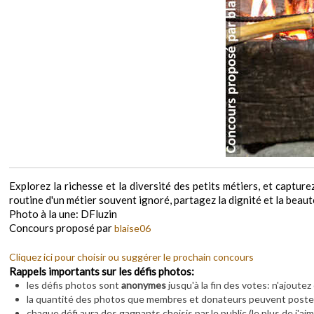
Explorez la richesse et la diversité des petits métiers, et capture
routine d'un métier souvent ignoré, partagez la dignité et la beaut
Photo à la une: DFluzin
Concours proposé par
blaise06
Cliquez ici pour choisir ou suggérer le prochain concours
Rappels importants sur les défis photos:
les défis photos sont
anonymes
jusqu'à la fin des votes: n'ajoute
la quantité des photos que membres et donateurs peuvent poster 
chaque défi aura des gagnants choisis par le public (le plus de j'aim