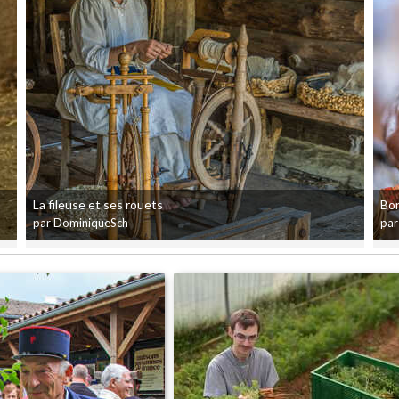
La fileuse et ses rouets
Bon
par DominiqueSch
par