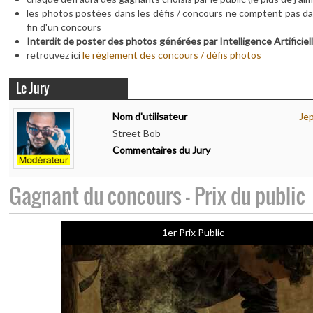
les photos postées dans les défis / concours ne comptent pas dan
fin d'un concours
Interdit de poster des photos générées par Intelligence Artificiel
retrouvez ici
le règlement des concours / défis photos
Le Jury
Nom d'utilisateur
Je
Street Bob
Commentaires du Jury
Gagnant du concours - Prix du public
1er Prix Public