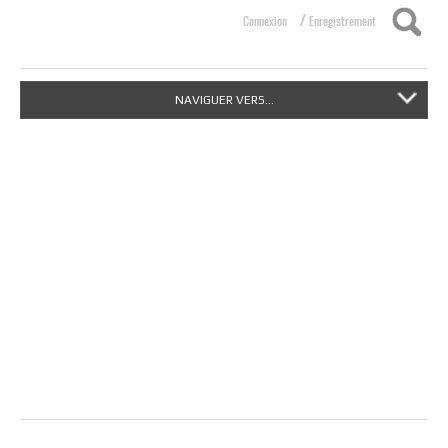
/
Connexion
Enregistrement
NAVIGUER VERS...