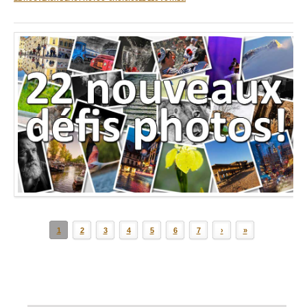
1
2
3
4
5
6
7
›
»