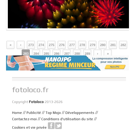
«
‹
273
274
275
276
277
278
279
280
281
282
283
284
285
286
287
288
289
›
»
fotoloco.fr
Copyright
Fotoloco
2013-2026
//
//
//
//
Home
Publicité
Top Mojo
Développements
//
//
Contactez-moi
Conditions d'utilisation du site
Cookies et vie privée