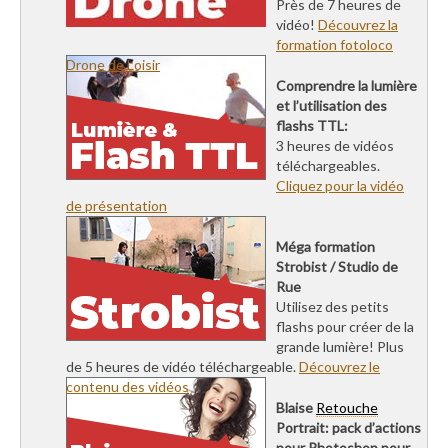
Près de 7 heures de
vidéo!
Découvrez la
formation fotoloco
Drone de Loisir
Comprendre la lumière
et l’utilisation des
flashs TTL:
3 heures de vidéos
téléchargeables.
Cliquez pour la vidéo
de présentation
Méga formation
Strobist / Studio de
Rue
Utilisez des petits
flashs pour créer de la
grande lumière! Plus
de 5 heures de vidéo téléchargeable.
Découvrez le
contenu des vidéos
Blaise
Retouche
Portrait: pack d’actions
pour Photoshop pour