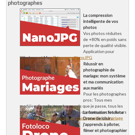
photographes
La compression
intelligente de vos
photos
Vos photos réduites
de +80% en poids sans
perte de qualité visible.
Application pour
Windows et Mac.
Découvrez NanoJPG
Réussir en
photographie de
mariage: mon système
et ma communication
aux mariés
Pour les photographes
pros: Tous mes
modèles d’emails, tous les appels que je passe, tous les
SMS, tous les meetings, tous les contrats avec les futurs
La formation fotoloco
mariés.
Découvrez Réussir en photographie de mariage
Drone de loisir :
j’apprends à piloter,
filmer et photographier