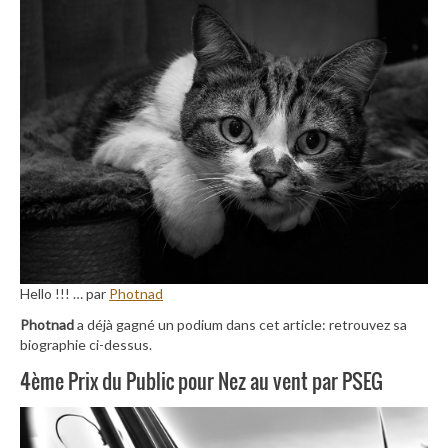
Hello !!! … par
Photnad
Photnad
a déjà gagné un podium dans cet article: retrouvez sa
biographie ci-dessus.
4ème Prix du Public pour Nez au vent par PSEG