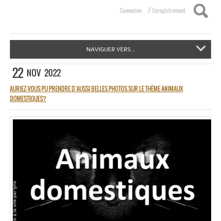
/
Connexion
Enregistrement
NAVIGUER VERS...
22
NOV
2022
AURIEZ-VOUS PU PRENDRE D’AUSSI BELLES PHOTOS SUR LE THÈME ANIMAUX
DOMESTIQUES?