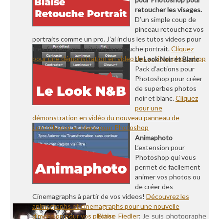
retoucher les visages.
D’un simple coup de
pinceau retouchez vos
portraits comme un pro. J’ai inclus les tutos videos pour
très facilement maîtriser la retouche portrait.
Cliquez
pour une démonstration en video des actions photoshop
Le Look Noir et Blanc
Pack d’actions pour
Photoshop pour créer
de superbes photos
noir et blanc.
Cliquez
pour une
démonstration en vidéo du nouveau panneau de
contrôle noir et blanc pour Photoshop
Animaphoto
L’extension pour
Photoshop qui vous
permet de facilement
animer vos photos ou
de créer des
Cinemagraphs à partir de vos videos!
Découvrez les
animagraphs et cinemagraphs pour une nouvelle
dimension pour vos photos
Blaise Fiedler
: Je suis photographe