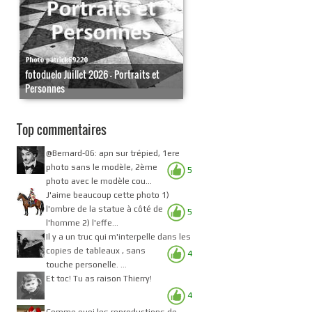
fotoduelo Juillet 2026 - Portraits et
Personnes
Top commentaires
@Bernard-06: apn sur trépied, 1ere
photo sans le modèle, 2ème
5
photo avec le modèle cou...
J'aime beaucoup cette photo 1)
l'ombre de la statue à côté de
5
l'homme 2) l'effe...
Il y a un truc qui m'interpelle dans les
copies de tableaux , sans
4
touche personelle. ...
Et toc! Tu as raison Thierry!
4