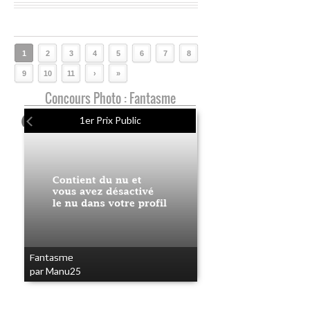
1
2
3
4
5
6
7
8
9
10
11
›
»
Concours Photo : Fantasme
1er Prix Public
Fantasme
par Manu25