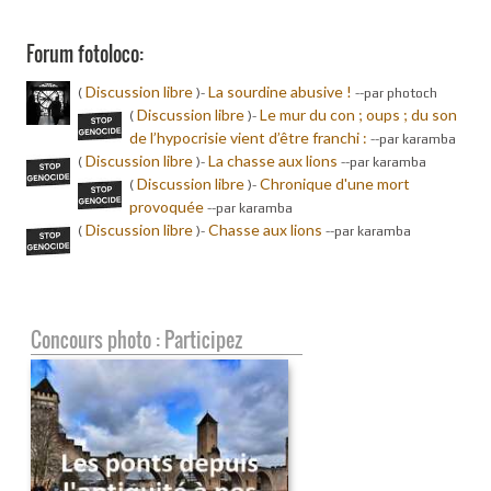
Forum fotoloco:
Discussion libre
La sourdine abusive !
(
)-
-
-par photoch
Discussion libre
Le mur du con ; oups ; du son
(
)-
de l’hypocrisie vient d’être franchi :
-
-par karamba
Discussion libre
La chasse aux lions
(
)-
-
-par karamba
Discussion libre
Chronique d'une mort
(
)-
provoquée
-
-par karamba
Discussion libre
Chasse aux lions
(
)-
-
-par karamba
Concours photo : Participez