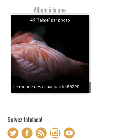
Album à la une
49 "j'aime" par photo
Le monde des oi par patrick69220
Suivez fotoloco!