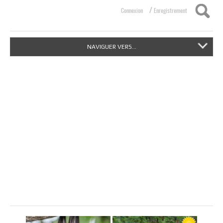
/
Connexion
Enregistrement
NAVIGUER VERS...