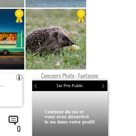
Concours Photo : Fantasme
1er Prix Public
0