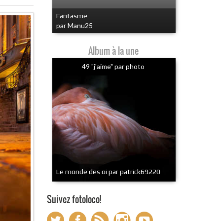
Fantasme
par Manu25
Album à la une
49 "j'aime" par photo
Le monde des oi par patrick69220
Suivez fotoloco!