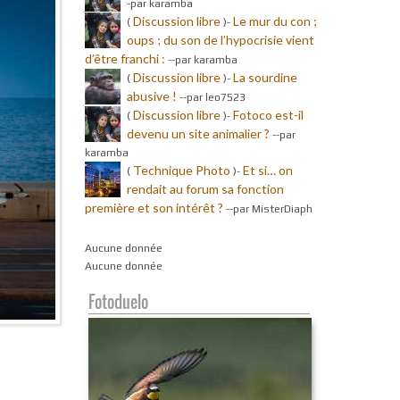
-par karamba
Discussion libre
Le mur du con ;
(
)-
oups ; du son de l’hypocrisie vient
d’être franchi :
-
-par karamba
Discussion libre
La sourdine
(
)-
abusive !
-
-par leo7523
Discussion libre
Fotoco est-il
(
)-
devenu un site animalier ?
-
-par
karamba
Technique Photo
Et si… on
(
)-
rendait au forum sa fonction
première et son intérêt ?
-
-par MisterDiaph
Aucune donnée
Aucune donnée
Fotoduelo