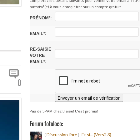
Complétez les détails suivants pour vérifier votre email afin d\'
autorisé(e) à vous enregistrer sur un compte gratuit.
PRÉNOM*:
EMAIL*:
RE-SAISIE
VOTRE
EMAIL*:
0
Pas de SPAM chez Blaise! C'est promis!
Forum fotoloco:
Discussion libre
Et si... (Vers2.3)
(
)-
-