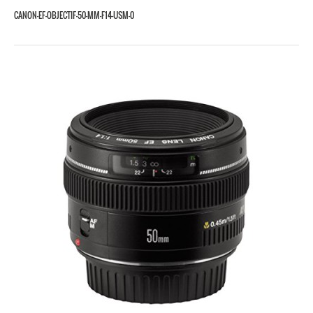
CANON-EF-OBJECTIF-50-MM-F14-USM-0