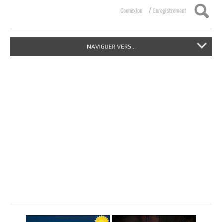
/
Connexion
Enregistrement
NAVIGUER VERS...