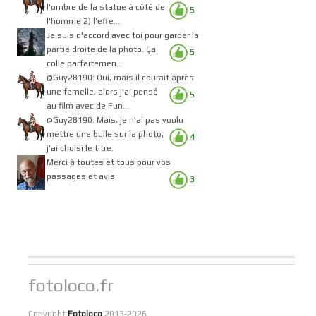
l'ombre de la statue à côté de
5
l'homme 2) l'effe...
Je suis d'accord avec toi pour garder la
partie droite de la photo. Ça
5
colle parfaitemen...
@Guy28190: Oui, mais il courait après
une femelle, alors j'ai pensé
5
au film avec de Fun...
@Guy28190: Mais, je n'ai pas voulu
mettre une bulle sur la photo,
4
j'ai choisi le titre.
Merci à toutes et tous pour vos
passages et avis
3
fotoloco.fr
Copyright
Fotoloco
2013-2026