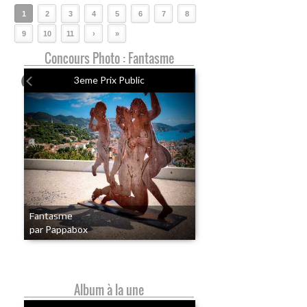
1
2
3
4
5
6
7
8
9
10
11
›
»
Concours Photo : Fantasme
3eme Prix Public
Fantasme
par Pappabox
Album à la une