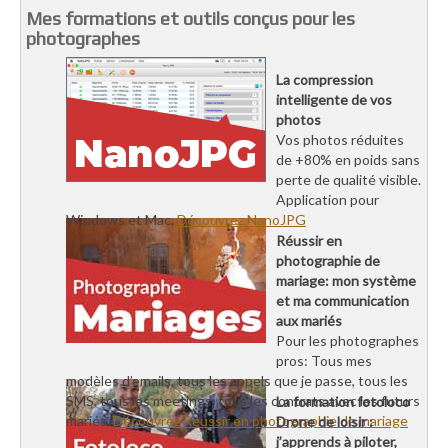
Mes formations et outils conçus pour les
photographes
La compression
intelligente de vos
photos
Vos photos réduites
de +80% en poids sans
perte de qualité visible.
Application pour
Windows et Mac.
Découvrez NanoJPG
Réussir en
photographie de
mariage: mon système
et ma communication
aux mariés
Pour les photographes
pros: Tous mes
modèles d’emails, tous les appels que je passe, tous les
SMS, tous les meetings, tous les contrats avec les futurs
La formation fotoloco
mariés.
Découvrez Réussir en photographie de mariage
Drone de loisir :
j’apprends à piloter,