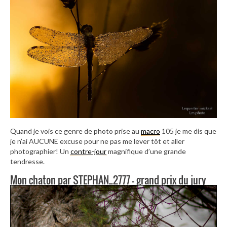
Quand je vois ce genre de photo prise au
macro
105 je me dis que
je n’ai AUCUNE excuse pour ne pas me lever tôt et aller
photographier! Un
contre-jour
magnifique d’une grande
tendresse.
Mon chaton par STEPHAN_2777 – grand prix du jury