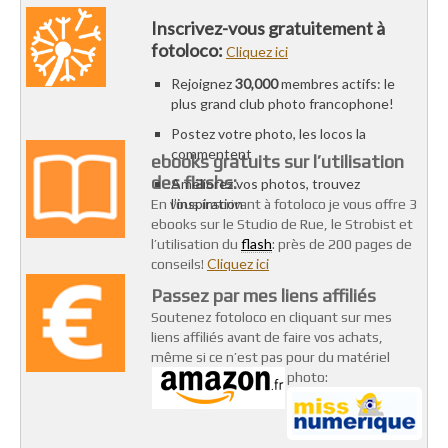
Inscrivez-vous gratuitement à
fotoloco:
Cliquez ici
Rejoignez
30,000
membres actifs: le
plus grand club photo francophone!
Postez votre photo, les locos la
commentent
ebooks gratuits sur l’utilisation
des flashs:
Améliorez vos photos, trouvez
l’inspiration
En vous inscrivant à fotoloco je vous offre 3
ebooks sur le Studio de Rue, le Strobist et
flash
l’utilisation du
: près de 200 pages de
Cliquez ici
conseils!
Passez par mes liens affiliés
Soutenez fotoloco en cliquant sur mes
liens affiliés avant de faire vos achats,
même si ce n’est pas pour du matériel
photo: