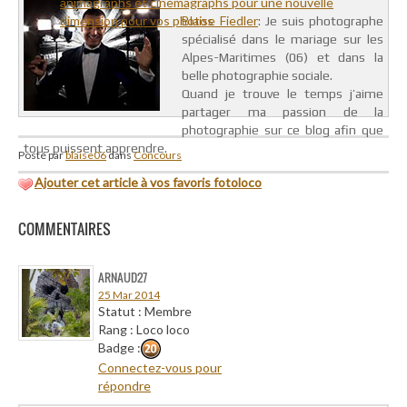
animagraphs et cinemagraphs pour une nouvelle
dimension pour vos photos
Blaise Fiedler
: Je suis photographe
spécialisé dans le mariage sur les
Alpes-Maritimes (06) et dans la
belle photographie sociale.
Quand je trouve le temps j’aime
partager ma passion de la
photographie sur ce blog afin que
tous puissent apprendre.
Posté par
blaise06
dans
Concours
Ajouter cet article à vos favoris fotoloco
COMMENTAIRES
ARNAUD27
25 Mar 2014
Statut : Membre
Rang : Loco loco
Badge :
Connectez-vous pour
répondre