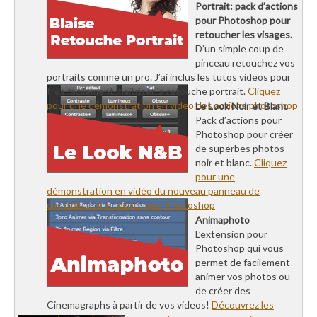
Portrait: pack d’actions
pour Photoshop pour
retoucher les visages.
D’un simple coup de
pinceau retouchez vos
portraits comme un pro. J’ai inclus les tutos videos pour
très facilement maîtriser la retouche portrait.
Cliquez
pour une démonstration en video des actions photoshop
Le Look Noir et Blanc
Pack d’actions pour
Photoshop pour créer
de superbes photos
noir et blanc.
Cliquez
pour une
démonstration en vidéo du nouveau panneau de
contrôle noir et blanc pour Photoshop
Animaphoto
L’extension pour
Photoshop qui vous
permet de facilement
animer vos photos ou
de créer des
Cinemagraphs à partir de vos videos!
Découvrez les