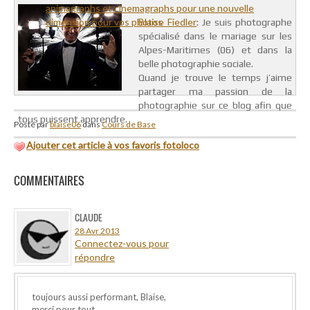
animagraphs et cinemagraphs pour une nouvelle
dimension pour vos photos
Blaise Fiedler
: Je suis photographe
spécialisé dans le mariage sur les
Alpes-Maritimes (06) et dans la
belle photographie sociale.
Quand je trouve le temps j’aime
partager ma passion de la
photographie sur ce blog afin que
tous puissent apprendre.
Posté par
blaise06
dans
Cours de Base
Ajouter cet article à vos favoris fotoloco
COMMENTAIRES
CLAUDE
28 Avr 2013
Connectez-vous pour
répondre
toujours aussi performant, Blaise,
merci pour tout.