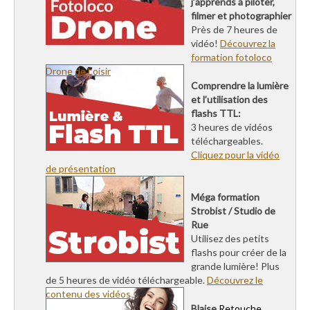
j’apprends à piloter,
filmer et photographier
Près de 7 heures de
vidéo!
Découvrez la
formation fotoloco
Drone de Loisir
Comprendre la lumière
et l’utilisation des
flashs TTL:
3 heures de vidéos
téléchargeables.
Cliquez pour la vidéo
de présentation
Méga formation
Strobist / Studio de
Rue
Utilisez des petits
flashs pour créer de la
grande lumière! Plus
de 5 heures de vidéo téléchargeable.
Découvrez le
contenu des vidéos
Blaise
Retouche