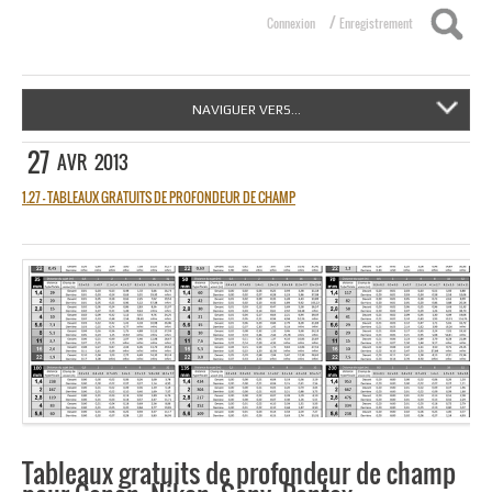
/
Connexion
Enregistrement
NAVIGUER VERS...
27
AVR
2013
1.27 – TABLEAUX GRATUITS DE PROFONDEUR DE CHAMP
Tableaux gratuits de profondeur de champ