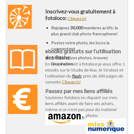
Inscrivez-vous gratuitement à
fotoloco:
Cliquez ici
Rejoignez
30,000
membres actifs: le
plus grand club photo francophone!
Postez votre photo, les locos la
commentent
ebooks gratuits sur l’utilisation
des flashs:
Améliorez vos photos, trouvez
l’inspiration
En vous inscrivant à fotoloco je vous offre 3
ebooks sur le Studio de Rue, le Strobist et
flash
l’utilisation du
: près de 200 pages de
Cliquez ici
conseils!
Passez par mes liens affiliés
Soutenez fotoloco en cliquant sur mes
liens affiliés avant de faire vos achats,
même si ce n’est pas pour du matériel
photo: