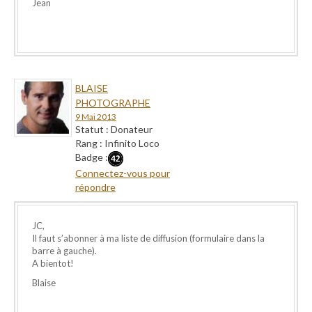
Jean
BLAISE
PHOTOGRAPHE
9 Mai 2013
Statut : Donateur
Rang : Infinito Loco
Badge :
Connectez-vous pour
répondre
JC,
Il faut s’abonner à ma liste de diffusion (formulaire dans la
barre à gauche).
A bientot!
Blaise