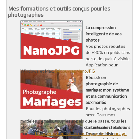
Mes formations et outils conçus pour les
photographes
La compression
intelligente de vos
photos
Vos photos réduites
de +80% en poids sans
perte de qualité visible.
Application pour
Windows et Mac.
Découvrez NanoJPG
Réussir en
photographie de
mariage: mon système
et ma communication
aux mariés
Pour les photographes
pros: Tous mes
modèles d’emails, tous les appels que je passe, tous les
SMS, tous les meetings, tous les contrats avec les futurs
La formation fotoloco
mariés.
Découvrez Réussir en photographie de mariage
Drone de loisir :