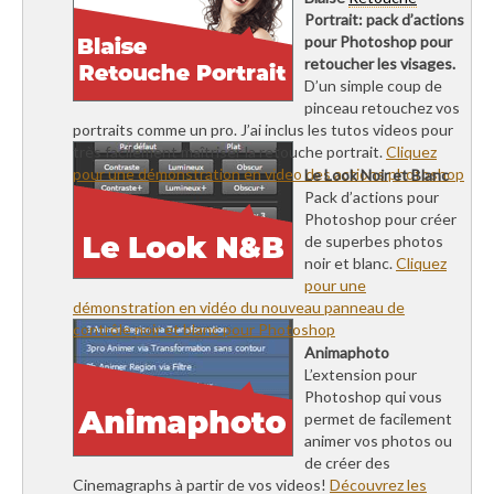
Portrait: pack d’actions
pour Photoshop pour
retoucher les visages.
D’un simple coup de
pinceau retouchez vos
portraits comme un pro. J’ai inclus les tutos videos pour
très facilement maîtriser la retouche portrait.
Cliquez
pour une démonstration en video des actions photoshop
Le Look Noir et Blanc
Pack d’actions pour
Photoshop pour créer
de superbes photos
noir et blanc.
Cliquez
pour une
démonstration en vidéo du nouveau panneau de
contrôle noir et blanc pour Photoshop
Animaphoto
L’extension pour
Photoshop qui vous
permet de facilement
animer vos photos ou
de créer des
Cinemagraphs à partir de vos videos!
Découvrez les