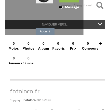
/
Connexion
Enregistrement
Message
NAVIGUER VERS...
Abonné
+
0
0
0
0
0
0
Mojos
Photos
Album
Favoris
Prix
Concours
0
0
Suiveurs
Suivis
fotoloco.fr
Copyright
Fotoloco
2013-2026