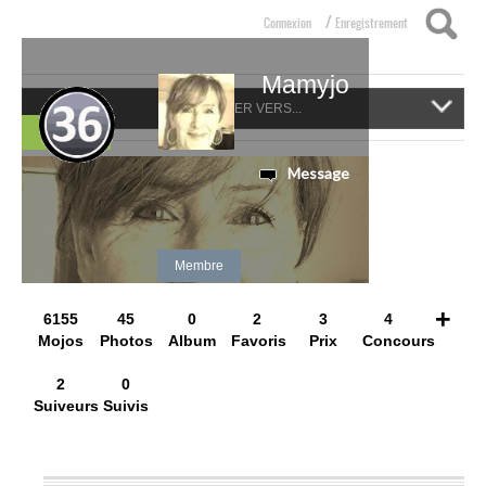
/
Connexion
Enregistrement
Mamyjo
NAVIGUER VERS...
Suivre
Message
Membre
+
6155
45
0
2
3
4
Mojos
Photos
Album
Favoris
Prix
Concours
2
0
Suiveurs
Suivis