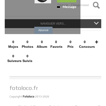
/
Connexion
Enregistrement
Message
NAVIGUER VERS...
Abonné
+
0
0
0
0
0
0
Mojos
Photos
Album
Favoris
Prix
Concours
0
0
Suiveurs
Suivis
fotoloco.fr
Copyright
Fotoloco
2013-2026