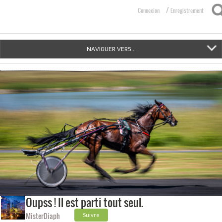
/
Connexion
Enregistrement
NAVIGUER VERS...
Oupss ! Il est parti tout seul.
MisterDiaph
Suivre