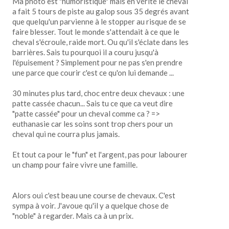
Ma photo est "humoristique" mais en vérité le cheval
a fait 5 tours de piste au galop sous 35 degrés avant
que quelqu'un parvienne à le stopper au risque de se
faire blesser. Tout le monde s'attendait à ce que le
cheval s'écroule, raide mort. Ou qu'il s'éclate dans les
barrières. Sais tu pourquoi il a couru jusqu'à
l'épuisement ? Simplement pour ne pas s'en prendre
une parce que courir c'est ce qu'on lui demande ...
30 minutes plus tard, choc entre deux chevaux : une
patte cassée chacun... Sais tu ce que ca veut dire
"patte cassée" pour un cheval comme ca ? =>
euthanasie car les soins sont trop chers pour un
cheval qui ne courra plus jamais.
Et tout ca pour le "fun" et l'argent, pas pour labourer
un champ pour faire vivre une famille.
Alors oui c'est beau une course de chevaux. C'est
sympa à voir. J'avoue qu'il y a quelque chose de
"noble" à regarder. Mais ca à un prix.