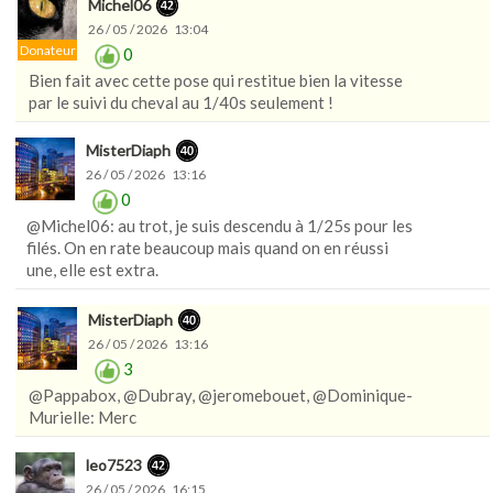
Michel06
26 / 05 / 2026 13:04
Donateur
0
Bien fait avec cette pose qui restitue bien la vitesse
par le suivi du cheval au 1/40s seulement !
MisterDiaph
26 / 05 / 2026 13:16
0
@Michel06: au trot, je suis descendu à 1/25s pour les
filés. On en rate beaucoup mais quand on en réussi
une, elle est extra.
MisterDiaph
26 / 05 / 2026 13:16
3
@Pappabox, @Dubray, @jeromebouet, @Dominique-
Murielle: Merc
leo7523
26 / 05 / 2026 16:15