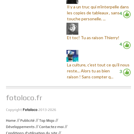
Il y a un truc qui m'interpelle dans
les copies de tableaux , sans
4
touche personelle. ...
Et toc! Tu as raison Thierry!
4
La culture, c'est tout ce qu'il nous
reste... Alors tu as bien
3
raison ! Sans compter q...
fotoloco.fr
Copyright
Fotoloco
2013-2026
//
//
//
Home
Publicité
Top Mojo
//
//
Développements
Contactez-moi
//
Conditions d'utilisation du site