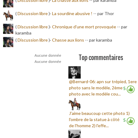
(
Discussion libre
)·
La chasse aux lions
-
- par karamba
(
Discussion libre
)·
La sourdine abusive !
-
- par Thor
(
Discussion libre
)·
Chronique d'une mort provoquée
-
- par
karamba
(
Discussion libre
)·
Chasse aux lions
-
- par karamba
Top commentaires
Aucune donnée
Aucune donnée
@Bernard-06: apn sur trépied, 1ere
photo sans le modèle, 2ème
5
photo avec le modèle cou...
J'aime beaucoup cette photo 1)
l'ombre de la statue à côté
5
de l'homme 2) l'effe...