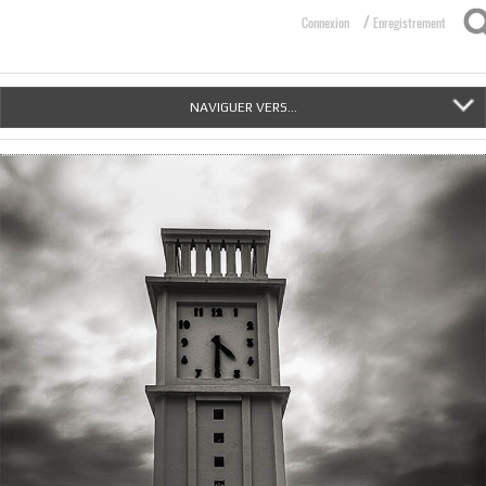
/
Connexion
Enregistrement
NAVIGUER VERS...