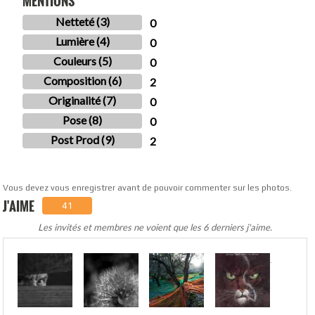
MENTIONS
Netteté (3)
0
Lumière (4)
0
Couleurs (5)
0
Composition (6)
2
Originalité (7)
0
Pose (8)
0
Post Prod (9)
2
Vous devez vous enregistrer avant de pouvoir commenter sur les photos.
J'AIME
41
Les invités et membres ne voient que les 6 derniers j'aime.
.