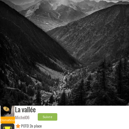
La vallée
Michel06
Suivre
Donateur
POTD 2e place