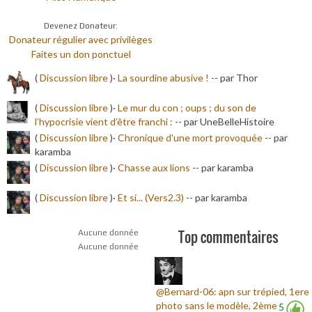
Devenez Donateur:
Donateur régulier avec privilèges
Faites un don ponctuel
(
Discussion libre
)·
La sourdine abusive !
-
- par Thor
(
Discussion libre
)·
Le mur du con ; oups ; du son de
l’hypocrisie vient d’être franchi :
-
- par UneBelleHistoire
(
Discussion libre
)·
Chronique d'une mort provoquée
-
- par
karamba
(
Discussion libre
)·
Chasse aux lions
-
- par karamba
(
Discussion libre
)·
Et si... (Vers2.3)
-
- par karamba
Top commentaires
Aucune donnée
Aucune donnée
@Bernard-06: apn sur trépied, 1ere
photo sans le modèle, 2ème
5