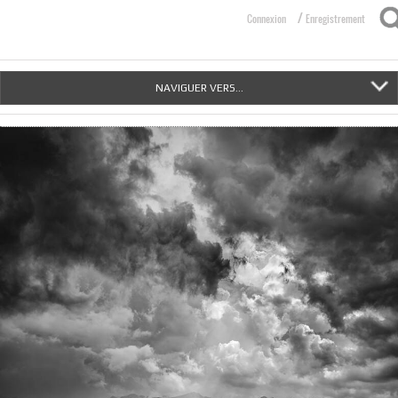
/
Connexion
Enregistrement
NAVIGUER VERS...