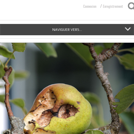
/
Connexion
Enregistrement
NAVIGUER VERS...