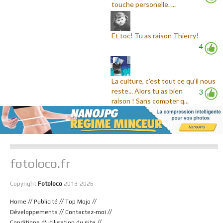
touche personelle. ...
Et toc! Tu as raison Thierry!
4
La culture, c'est tout ce qu'il nous
reste... Alors tu as bien
3
raison ! Sans compter q...
fotoloco.fr
Copyright
Fotoloco
2013-2026
//
//
//
Home
Publicité
Top Mojo
//
//
Développements
Contactez-moi
//
Conditions d'utilisation du site