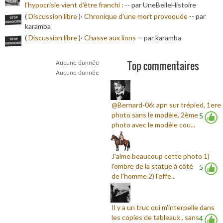
l’hypocrisie vient d’être franchi :
-
- par UneBelleHistoire
(
Discussion libre
)·
Chronique d'une mort provoquée
-
- par
karamba
(
Discussion libre
)·
Chasse aux lions
-
- par karamba
Top commentaires
Aucune donnée
Aucune donnée
@Bernard-06: apn sur trépied, 1ere
photo sans le modèle, 2ème
5
photo avec le modèle cou...
J'aime beaucoup cette photo 1)
l'ombre de la statue à côté
5
de l'homme 2) l'effe...
Il y a un truc qui m'interpelle dans
les copies de tableaux , sans
4