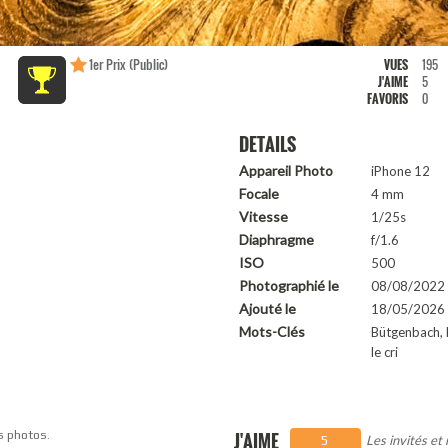
1er Prix (Public)
VUES
195
J'AIME
5
FAVORIS
0
DETAILS
Appareil Photo
iPhone 12
Focale
4 mm
Vitesse
1/25s
Diaphragme
f/1.6
ISO
500
Photographié le
08/08/2022
Ajouté le
18/05/2026 
Mots-Clés
Bütgenbach, 
le cri
s photos.
J'AIME
Les invités et
5