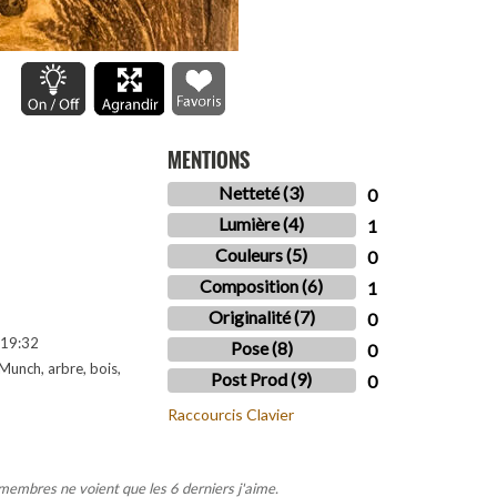
MENTIONS
Netteté (3)
0
Lumière (4)
1
Couleurs (5)
0
Composition (6)
1
Originalité (7)
0
19:32
Pose (8)
0
Munch, arbre, bois,
Post Prod (9)
0
Raccourcis Clavier
 membres ne voient que les 6 derniers j'aime.