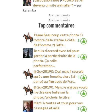
(
Discussion libre
)·
Fotoco est-il
devenu un site animalier ?
-
- par
karamba
Aucune donnée
Aucune donnée
Top commentaires
J'aime beaucoup cette photo 1)
l'ombre de la statue à côté
5
de l'homme 2) l'effe...
Je suis d'accord avec toi pour
garder la partie droite de la
5
photo. Ça colle
parfaitemen...
@Guy28190: Oui, mais il courait
après une femelle, alors j'ai
5
pensé au film avec de Fun...
@Guy28190: Mais, je n'ai pas voulu
mettre une bulle sur la
4
photo, j'ai choisi le titre.
Merci à toutes et tous pour vos
passages et avis
3