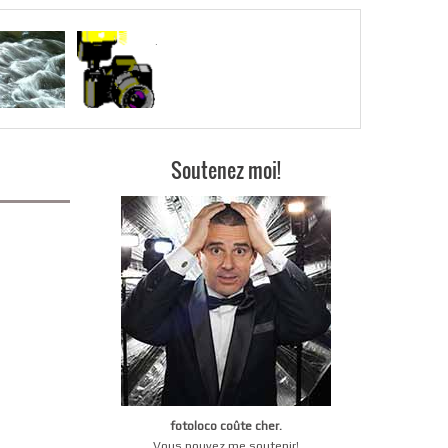
.
Soutenez moi!
fotoloco coûte cher.
Vous pouvez me soutenir!