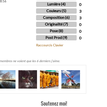
8:56
Lumière (4)
0
Couleurs (5)
3
Composition (6)
3
Originalité (7)
0
Pose (8)
0
Post Prod (9)
0
Raccourcis Clavier
 membres ne voient que les 6 derniers j'aime.
.
Soutenez moi!