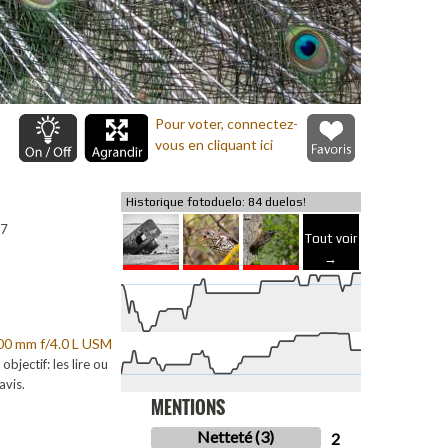
Pour voter, connectez-
vous en cliquant ici
Historique fotoduelo: 84 duelos!
R7
Tout voir
→
0 mm f/4.0 L USM
 objectif: les lire ou
avis.
MENTIONS
Netteté (3)
2