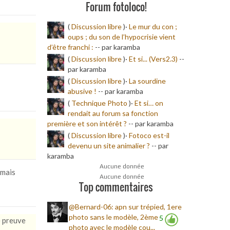
Forum fotoloco!
(
Discussion libre
)·
Le mur du con ;
oups ; du son de l’hypocrisie vient
d’être franchi :
-
- par karamba
(
Discussion libre
)·
Et si... (Vers2.3)
-
-
par karamba
(
Discussion libre
)·
La sourdine
abusive !
-
- par karamba
(
Technique Photo
)·
Et si… on
rendait au forum sa fonction
première et son intérêt ?
-
- par karamba
(
Discussion libre
)·
Fotoco est-il
devenu un site animalier ?
-
- par
karamba
Aucune donnée
 mais
Aucune donnée
Top commentaires
@Bernard-06: apn sur trépied, 1ere
photo sans le modèle, 2ème
5
e preuve
photo avec le modèle cou...