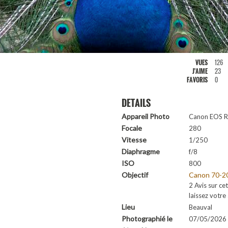
VUES
126
J'AIME
23
FAVORIS
0
DETAILS
Appareil Photo
Canon EOS 
Focale
280
Vitesse
1/250
Diaphragme
f/8
ISO
800
Objectif
Canon 70-20
2 Avis sur cet
laissez votre 
Lieu
Beauval
Photographié le
07/05/2026