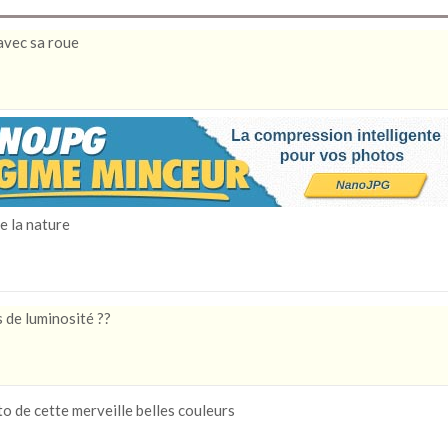
avec sa roue
e la nature
s de luminosité ??
o de cette merveille belles couleurs