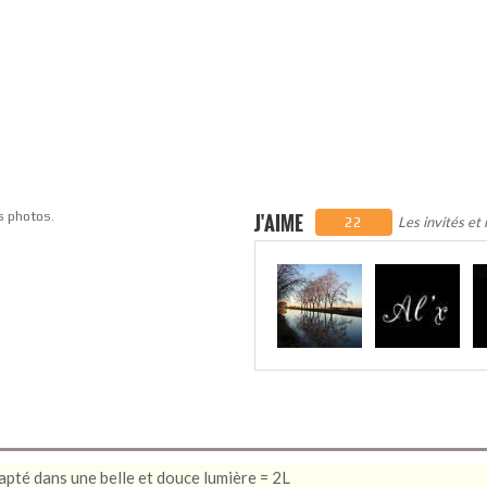
s photos.
J'AIME
Les invités et
22
apté dans une belle et douce lumière = 2L