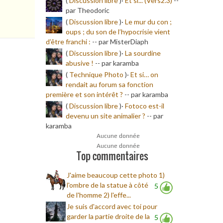
(
Discussion libre
)·
Et si... (Vers2.3)
-
-
par Theodoric
(
Discussion libre
)·
Le mur du con ;
oups ; du son de l’hypocrisie vient
d’être franchi :
-
- par MisterDiaph
(
Discussion libre
)·
La sourdine
abusive !
-
- par karamba
(
Technique Photo
)·
Et si… on
rendait au forum sa fonction
première et son intérêt ?
-
- par karamba
(
Discussion libre
)·
Fotoco est-il
devenu un site animalier ?
-
- par
karamba
Aucune donnée
Aucune donnée
Top commentaires
J'aime beaucoup cette photo 1)
l'ombre de la statue à côté
5
de l'homme 2) l'effe...
Je suis d'accord avec toi pour
garder la partie droite de la
5