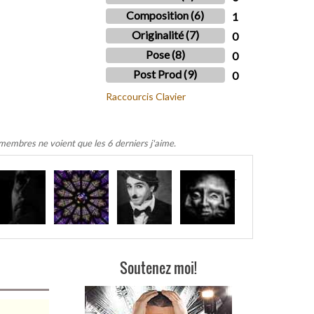
Composition (6)
1
Originalité (7)
0
Pose (8)
0
Post Prod (9)
0
Raccourcis Clavier
 membres ne voient que les 6 derniers j'aime.
.
Soutenez moi!