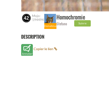
Homochromie
Mojo:
194494
Stefano
Suivre
Donateur
DESCRIPTION
Copier le lien