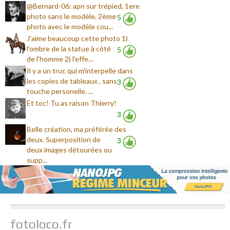
@Bernard-06: apn sur trépied, 1ere
photo sans le modèle, 2ème
5
photo avec le modèle cou...
J'aime beaucoup cette photo 1)
l'ombre de la statue à côté
5
de l'homme 2) l'effe...
Il y a un truc qui m'interpelle dans
les copies de tableaux , sans
3
touche personelle. ...
Et toc! Tu as raison Thierry!
3
Belle création, ma préférée des
deux. Superposition de
3
deux images détourées ou
supp...
fotoloco.fr