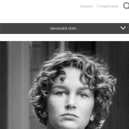
/
Connexion
Enregistrement
NAVIGUER VERS...