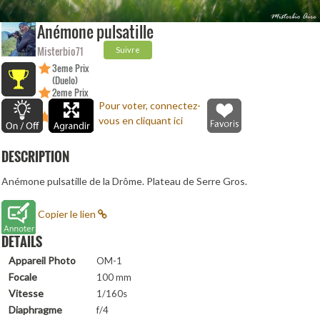
Anémone pulsatille
Misterbio71
Suivre
3eme Prix
(Duelo)
2eme Prix
(Duelo)
Pour voter, connectez-
2eme Prix
vous en cliquant ici
(Duelo)
DESCRIPTION
Anémone pulsatille de la Drôme. Plateau de Serre Gros.
Copier le lien
DETAILS
Appareil Photo
OM-1
Focale
100 mm
Vitesse
1/160s
Diaphragme
f/4