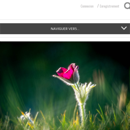
/
Connexion
Enregistrement
NAVIGUER VERS...