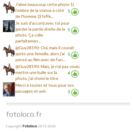
J'aime beaucoup cette photo 1)
l'ombre de la statue à côté
5
de l'homme 2) l'effe...
Je suis d'accord avec toi pour
garder la partie droite de la
5
photo. Ça colle
parfaitemen...
@Guy28190: Oui, mais il courait
après une femelle, alors j'ai
5
pensé au film avec de Fun...
@Guy28190: Mais, je n'ai pas voulu
mettre une bulle sur la
4
photo, j'ai choisi le titre.
Merci à toutes et tous pour vos
passages et avis
3
fotoloco.fr
Copyright
Fotoloco
2013-2026