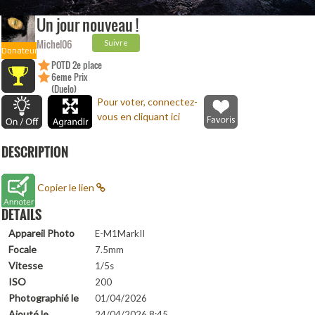
Un jour nouveau !
Michel06
Suivre
Donateur
POTD 2e place
6eme Prix
(Duelo)
Pour voter, connectez-
vous en cliquant ici
DESCRIPTION
Copier le lien
DETAILS
Appareil Photo
E-M1MarkII
Focale
7.5mm
Vitesse
1/5s
ISO
200
Photographié le
01/04/2026
Ajouté le
24/04/2026 8:45