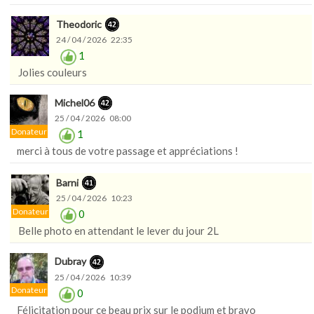
Theodoric
24 / 04 / 2026 22:35
1
Jolies couleurs
Michel06
25 / 04 / 2026 08:00
Donateur
1
merci à tous de votre passage et appréciations !
Barni
25 / 04 / 2026 10:23
Donateur
0
Belle photo en attendant le lever du jour 2L
Dubray
25 / 04 / 2026 10:39
Donateur
0
Félicitation pour ce beau prix sur le podium et bravo