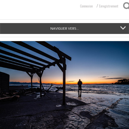
/
Connexion
Enregistrement
NAVIGUER VERS...