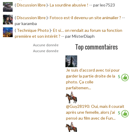
(
Discussion libre
)·
La sourdine abusive !
-
- par leo7523
(
Discussion libre
)·
Fotoco est-il devenu un site animalier ?
-
-
par karamba
(
Technique Photo
)·
Et si… on rendait au forum sa fonction
première et son intérêt ?
-
- par MisterDiaph
Top commentaires
Aucune donnée
Aucune donnée
Je suis d'accord avec toi pour
garder la partie droite de la
5
photo. Ça colle
parfaitemen...
@Guy28190: Oui, mais il courait
après une femelle, alors j'ai
5
pensé au film avec de Fun...