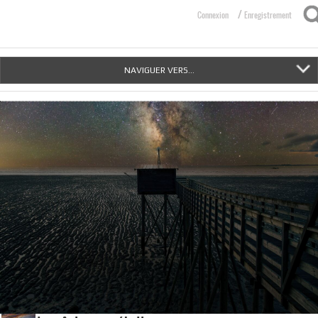
/
Connexion
Enregistrement
NAVIGUER VERS...