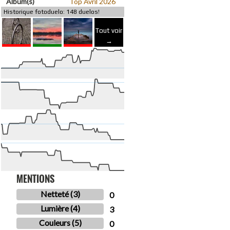
Album(s)
Top Avril 2026
Historique fotoduelo: 148 duelos!
Tout voir
→
MENTIONS
Netteté (3)
0
Lumière (4)
3
Couleurs (5)
0