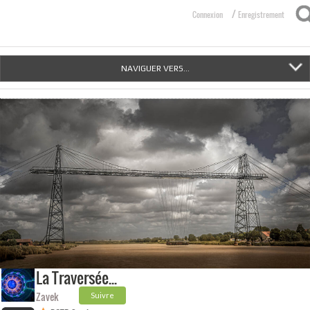
/
Connexion
Enregistrement
NAVIGUER VERS...
La Traversée...
Zavek
Suivre