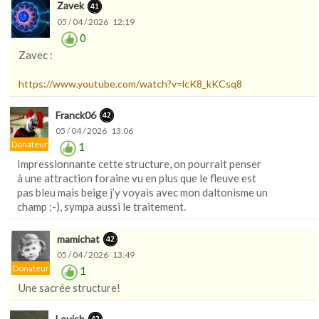
Zavek
05 / 04 / 2026 12:19
0
Zavec :
https://www.youtube.com/watch?v=lcK8_kKCsq8
Franck06
05 / 04 / 2026 13:06
Donateur
1
Impressionnante cette structure, on pourrait penser
à une attraction foraine vu en plus que le fleuve est
pas bleu mais beige j’y voyais avec mon daltonisme un
champ ;-), sympa aussi le traitement.
mamichat
05 / 04 / 2026 13:49
Donateur
1
Une sacrée structure!
Louisb