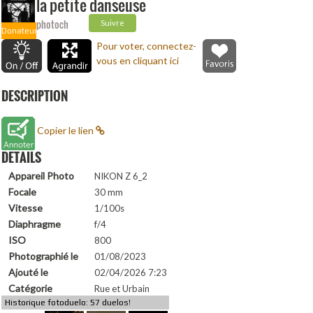
la petite danseuse
photoch
Suivre
Donateur
Pour voter, connectez-
vous en cliquant ici
DESCRIPTION
Copier le lien
DETAILS
Appareil Photo
NIKON Z 6_2
Focale
30 mm
Vitesse
1/100s
Diaphragme
f/4
ISO
800
Photographié le
01/08/2023
Ajouté le
02/04/2026 7:23
Catégorie
Rue et Urbain
Historique fotoduelo: 57 duelos!