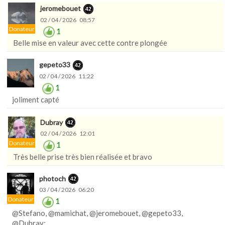
jeromebouet
02 / 04 / 2026 08:57
Donateur
1
Belle mise en valeur avec cette contre plongée
gepeto33
02 / 04 / 2026 11:22
1
joliment capté
Dubray
02 / 04 / 2026 12:01
Donateur
1
Très belle prise très bien réalisée et bravo
photoch
03 / 04 / 2026 06:20
Donateur
1
@Stefano, @mamichat, @jeromebouet, @gepeto33,
@Dubray: