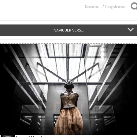
/
Connexion
Enregistrement
NAVIGUER VERS...