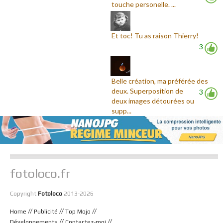
touche personelle. ...
Et toc! Tu as raison Thierry!
3
Belle création, ma préférée des
deux. Superposition de
3
deux images détourées ou
supp...
fotoloco.fr
Copyright
Fotoloco
2013-2026
//
//
//
Home
Publicité
Top Mojo
//
//
Développements
Contactez-moi