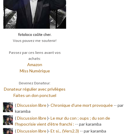
fotoloco coûte cher.
Vous pouvez me soutenir!
Passez par ces liens avant vos
achats:
Amazon
Miss Numérique
Devenez Donateur:
Donateur régulier avec privilèges
Faites un don ponctuel
(
Discussion libre
)·
Chronique d'une mort provoquée
-
- par
karamba
(
Discussion libre
)·
Le mur du con ; oups ; du son de
l’hypocrisie vient d’être franchi :
-
- par karamba
(
Discussion libre
)·
Et si... (Vers2.3)
-
- par karamba