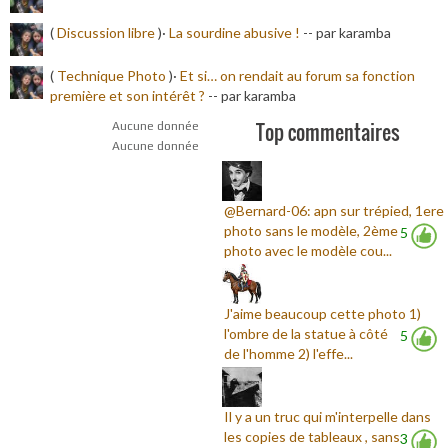
(
Discussion libre
)·
La sourdine abusive !
-
- par karamba
(
Technique Photo
)·
Et si… on rendait au forum sa fonction
première et son intérêt ?
-
- par karamba
Top commentaires
Aucune donnée
Aucune donnée
@Bernard-06: apn sur trépied, 1ere
photo sans le modèle, 2ème
5
photo avec le modèle cou...
J'aime beaucoup cette photo 1)
l'ombre de la statue à côté
5
de l'homme 2) l'effe...
Il y a un truc qui m'interpelle dans
les copies de tableaux , sans
3