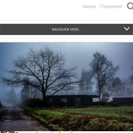
/
Connexion
Enregistrement
NAVIGUER VERS...