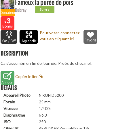
Fameux la purée de pois
Dubray
Suivre
Donateur
Pour voter, connectez-
vous en cliquant ici
DESCRIPTION
Ca s'assombri en fin de journée. Preès de chez moi.
Copier le lien
DETAILS
Appareil Photo
NIKON D5200
Focale
25 mm
Vitesse
1/400s
Diaphragme
f/6.3
ISO
250
Objectif
AF-S DX VR Zoom-Nikkor 18-