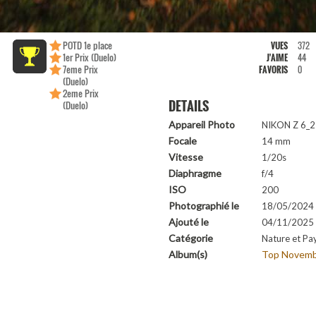
POTD 1e place
VUES
372
1er Prix (Duelo)
J'AIME
44
7eme Prix
FAVORIS
0
(Duelo)
2eme Prix
DETAILS
(Duelo)
Appareil Photo
NIKON Z 6_2
Focale
14 mm
Vitesse
1/20s
Diaphragme
f/4
ISO
200
Photographié le
18/05/2024
Ajouté le
04/11/2025 
Catégorie
Nature et Pa
Album(s)
Top Novemb