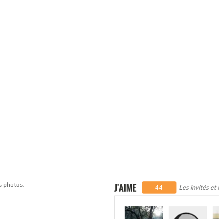
s photos.
J'AIME
Les invités et
44