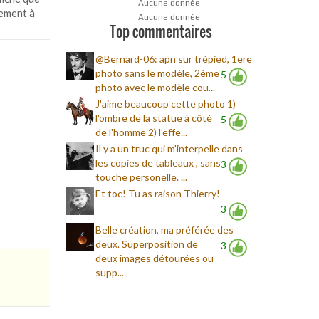
Aucune donnée
rement à
Aucune donnée
Top commentaires
@Bernard-06: apn sur trépied, 1ere
photo sans le modèle, 2ème
5
photo avec le modèle cou...
J'aime beaucoup cette photo 1)
l'ombre de la statue à côté
5
de l'homme 2) l'effe...
Il y a un truc qui m'interpelle dans
les copies de tableaux , sans
3
touche personelle. ...
Et toc! Tu as raison Thierry!
3
Belle création, ma préférée des
deux. Superposition de
3
deux images détourées ou
supp...