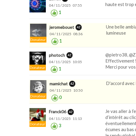
haute est trop é
04 / 11 / 2025 07:55
1
Une belle ambia
jeromebouet
lumineuse
04 / 11 / 2025 08:36
Donateur
1
@pietro38, @Za
photoch
Effectivement 
04 / 11 / 2025 10:05
Merci pour vos 
Donateur
1
D'accord avec l
mamichat
04 / 11 / 2025 10:50
Donateur
0
Je vas aller à 
Franck06
d’intérêt au cl
04 / 11 / 2025 11:13
éventuellement 
Donateur
3
écumes au bas d
le rendu global