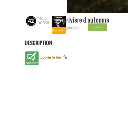
riviere d automne
Mojo:
30058
photoch
Suivre
Donateur
DESCRIPTION
Copier le lien