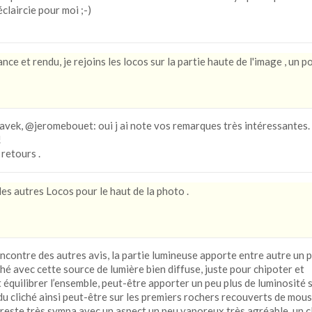
claircie pour moi ;-)
nce et rendu, je rejoins les locos sur la partie haute de l'image , un po
vek, @jeromebouet: oui j ai note vos remarques très intéressantes.
!
retours .
es autres Locos pour le haut de la photo .
l’encontre des autres avis, la partie lumineuse apporte entre autre un 
iché avec cette source de lumière bien diffuse, juste pour chipoter et
équilibrer l’ensemble, peut-être apporter un peu plus de luminosité s
u cliché ainsi peut-être sur les premiers rochers recouverts de mous
 reste très sympa avec un aspect un peu vaporeux très agréable, un c