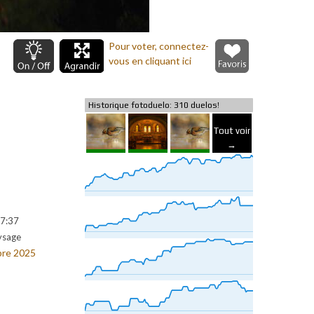
Pour voter, connectez-
vous en cliquant ici
Historique fotoduelo: 310 duelos!
Tout voir
→
7:37
ysage
re 2025