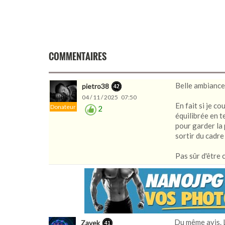
COMMENTAIRES
Belle ambiance, 
pietro38
04 / 11 / 2025 07:50
En fait si je c
Donateur
2
équilibrée en t
pour garder la 
sortir du cadre 
Pas sûr d'être c
Du même avis. L
Zavek