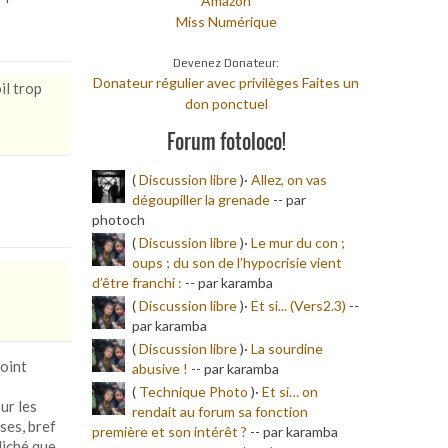
Amazon
Miss Numérique
Devenez Donateur:
Donateur régulier avec privilèges
Faites un
il trop
don ponctuel
Forum fotoloco!
(
Discussion libre
)·
Allez, on vas
dégoupiller la grenade
-
- par
photoch
(
Discussion libre
)·
Le mur du con ;
oups ; du son de l’hypocrisie vient
d’être franchi :
-
- par karamba
(
Discussion libre
)·
Et si... (Vers2.3)
-
-
par karamba
(
Discussion libre
)·
La sourdine
point
abusive !
-
- par karamba
(
Technique Photo
)·
Et si… on
ur les
rendait au forum sa fonction
ses, bref
première et son intérêt ?
-
- par karamba
liché que