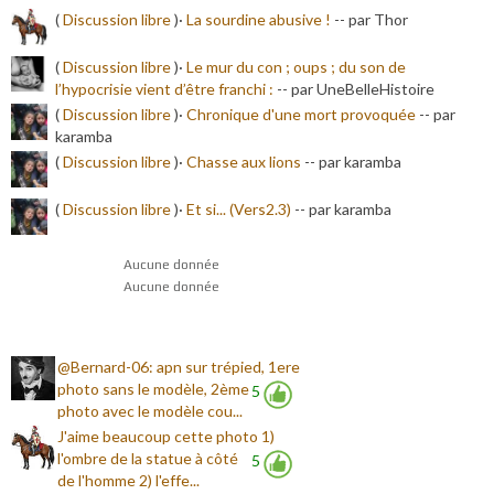
(
Discussion libre
)·
La sourdine abusive !
-
- par Thor
(
Discussion libre
)·
Le mur du con ; oups ; du son de
l’hypocrisie vient d’être franchi :
-
- par UneBelleHistoire
(
Discussion libre
)·
Chronique d'une mort provoquée
-
- par
karamba
(
Discussion libre
)·
Chasse aux lions
-
- par karamba
(
Discussion libre
)·
Et si... (Vers2.3)
-
- par karamba
Aucune donnée
Aucune donnée
@Bernard-06: apn sur trépied, 1ere
photo sans le modèle, 2ème
5
photo avec le modèle cou...
J'aime beaucoup cette photo 1)
l'ombre de la statue à côté
5
de l'homme 2) l'effe...