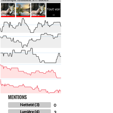
Historique fotoduelo: 277 duelos!
Tout voir
→
MENTIONS
Netteté (3)
0
Lumière (4)
3