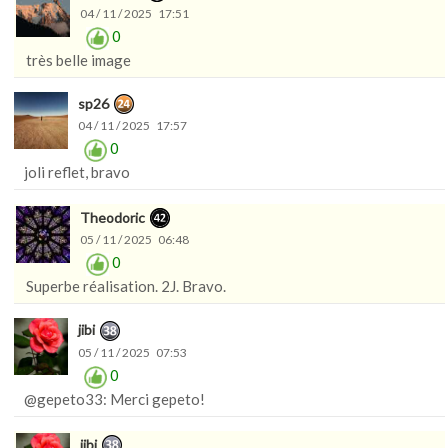
04 / 11 / 2025 17:51
0
très belle image
sp26
04 / 11 / 2025 17:57
0
joli reflet, bravo
Theodoric
05 / 11 / 2025 06:48
0
Superbe réalisation. 2J. Bravo.
jibi
05 / 11 / 2025 07:53
0
@gepeto33: Merci gepeto!
jibi