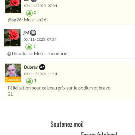
05 / 11 / 2025 07:54
0
@sp26: Merci sp26!
jibi
05 / 11 / 2025 07:54
1
@Theodoric: Merci Theodoric!
Dubray
05 / 11 / 2025 11:14
Donateur
1
Félicitation pour ce beau prix sur le podium et bravo
2L
Soutenez moi!