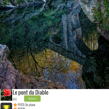
Le pont du Diable
jibi
Suivre
POTD 2e place
POTW