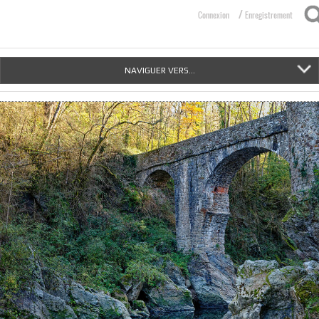
/
Connexion
Enregistrement
NAVIGUER VERS...