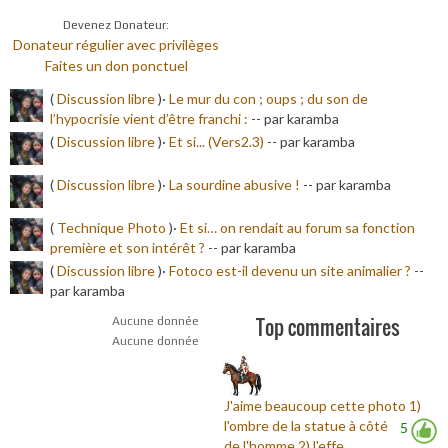
Devenez Donateur:
Donateur régulier avec privilèges
Faites un don ponctuel
(
Discussion libre
)·
Le mur du con ; oups ; du son de
l’hypocrisie vient d’être franchi :
-
- par karamba
(
Discussion libre
)·
Et si... (Vers2.3)
-
- par karamba
(
Discussion libre
)·
La sourdine abusive !
-
- par karamba
(
Technique Photo
)·
Et si… on rendait au forum sa fonction
première et son intérêt ?
-
- par karamba
(
Discussion libre
)·
Fotoco est-il devenu un site animalier ?
-
-
par karamba
Top commentaires
Aucune donnée
Aucune donnée
J'aime beaucoup cette photo 1)
l'ombre de la statue à côté
5
de l'homme 2) l'effe...