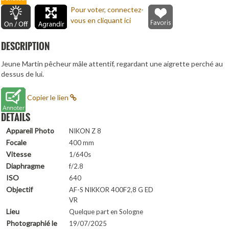
Pour voter, connectez-
vous en cliquant ici
DESCRIPTION
Jeune Martin pêcheur mâle attentif, regardant une aigrette perché au
dessus de lui.
Copier le lien
DETAILS
Appareil Photo
NIKON Z 8
Focale
400 mm
Vitesse
1/640s
Diaphragme
f/2.8
ISO
640
Objectif
AF-S NIKKOR 400F2,8 G ED
VR
Lieu
Quelque part en Sologne
Photographié le
19/07/2025