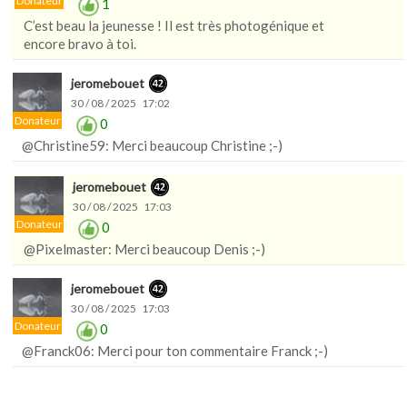
Donateur
1
C’est beau la jeunesse ! Il est très photogénique et
encore bravo à toi.
jeromebouet
30 / 08 / 2025 17:02
Donateur
0
@Christine59: Merci beaucoup Christine ;-)
jeromebouet
30 / 08 / 2025 17:03
Donateur
0
@Pixelmaster: Merci beaucoup Denis ;-)
jeromebouet
30 / 08 / 2025 17:03
Donateur
0
@Franck06: Merci pour ton commentaire Franck ;-)