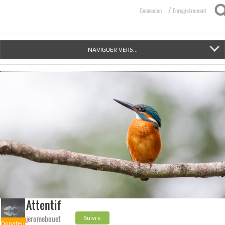
/
Connexion
Enregistrement
NAVIGUER VERS...
Attentif
jeromebouet
Suivre
Donateur