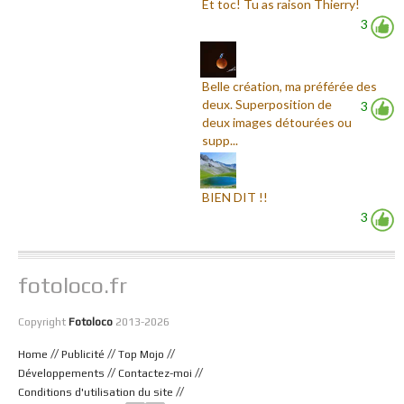
Et toc! Tu as raison Thierry!
3
Belle création, ma préférée des
deux. Superposition de
3
deux images détourées ou
supp...
BIEN DIT !!
3
fotoloco.fr
Copyright
Fotoloco
2013-2026
//
//
//
Home
Publicité
Top Mojo
//
//
Développements
Contactez-moi
//
Conditions d'utilisation du site