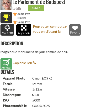
Le Parlement de Budapest
LadiDi
Suivre
3eme Prix
(Duelo)
5eme Prix
(Duelo)
Pour voter, connectez-
vous en cliquant ici
DESCRIPTION
Magnifique monument de jour comme de soir.
Copier le lien
DETAILS
Appareil Photo
Canon EOS R6
Focale
59 mm
Vitesse
1/125s
Diaphragme
f/2.8
ISO
5000
Photographié le
06/05/2025