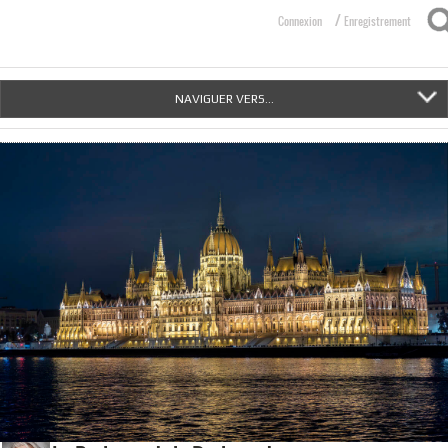
/
Connexion
Enregistrement
NAVIGUER VERS...