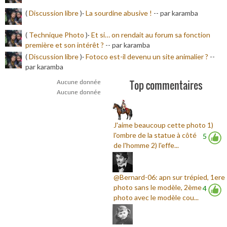
(
Discussion libre
)·
La sourdine abusive !
-
- par karamba
(
Technique Photo
)·
Et si… on rendait au forum sa fonction
première et son intérêt ?
-
- par karamba
(
Discussion libre
)·
Fotoco est-il devenu un site animalier ?
-
-
par karamba
Top commentaires
Aucune donnée
Aucune donnée
J'aime beaucoup cette photo 1)
l'ombre de la statue à côté
5
de l'homme 2) l'effe...
@Bernard-06: apn sur trépied, 1ere
photo sans le modèle, 2ème
4
photo avec le modèle cou...