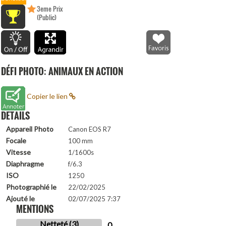
3eme Prix
(Public)
DÉFI PHOTO: ANIMAUX EN ACTION
Copier le lien
DETAILS
Appareil Photo
Canon EOS R7
Focale
100 mm
Vitesse
1/1600s
Diaphragme
f/6.3
ISO
1250
Photographié le
22/02/2025
Ajouté le
02/07/2025 7:37
MENTIONS
Netteté (3)
0