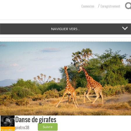
/
Connexion
Enregistrement
NAVIGUER VERS...
Danse de girafes
pietro38
Suivre
Donateur