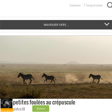
/
Connexion
Enregistrement
NAVIGUER VERS...
petites foulées au crépuscule
pietro38
Suivre
Donateur