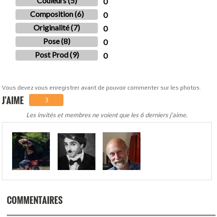
Couleurs (5)
0
Composition (6)
0
Originalité (7)
0
Pose (8)
0
Post Prod (9)
0
Vous devez vous enregistrer avant de pouvoir commenter sur les photos.
J'AIME
3
Les invités et membres ne voient que les 6 derniers j'aime.
.
COMMENTAIRES